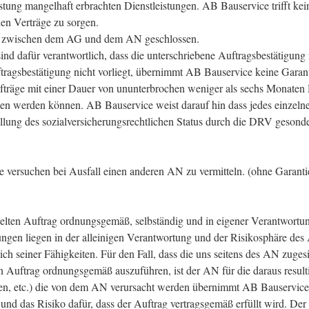
stung mangelhaft erbrachten Dienstleistungen. AB Bauservice trifft kein
 Verträge zu sorgen.
er zwischen dem AG und dem AN geschlossen.
 dafür verantwortlich, dass die unterschriebene Auftragsbestätigung re
ftragsbestätigung nicht vorliegt, übernimmt AB Bauservice keine Garant
träge mit einer Dauer von ununterbrochen weniger als sechs Monaten
n werden können. AB Bauservice weist darauf hin dass jedes einzeln
llung des sozialversicherungsrechtlichen Status durch die DRV gesond
 versuchen bei Ausfall einen anderen AN zu vermitteln. (ohne Garantie)
ttelten Auftrag ordnungsgemäß, selbständig und in eigener Verantwortu
gen liegen in der alleinigen Verantwortung und der Risikosphäre des 
ch seiner Fähigkeiten. Für den Fall, dass die uns seitens des AN zuges
 Auftrag ordnungsgemäß auszuführen, ist der AN für die daraus resulti
den, etc.) die von dem AN verursacht werden übernimmt AB Bauservice 
 und das Risiko dafür, dass der Auftrag vertragsgemäß erfüllt wird. De