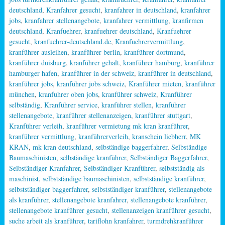
deutschland
,
Kranfahrer gesucht
,
kranfahrer in deutschland
,
kranfahrer
jobs
,
kranfahrer stellenangebote
,
kranfahrer vermittlung
,
kranfirmen
deutschland
,
Kranfuehrer
,
kranfuehrer deutschland
,
Kranfuehrer
gesucht
,
kranfuehrer-deutschland.de
,
Kranfuehrervermittlung
,
kranführer ausleihen
,
kranführer berlin
,
kranführer dortmund
,
kranführer duisburg
,
kranführer gehalt
,
kranführer hamburg
,
kranführer
hamburger hafen
,
kranführer in der schweiz
,
kranführer in deutschland
,
kranführer jobs
,
kranführer jobs schweiz
,
Kranführer mieten
,
kranführer
münchen
,
kranfuhrer oben jobs
,
kranführer schweiz
,
Kranführer
selbständig
,
Kranführer service
,
kranführer stellen
,
kranführer
stellenangebote
,
kranführer stellenanzeigen
,
kranführer stuttgart
,
Kranführer verleih
,
kranführer vermietung mk kran kranführer
,
kranführer vermittlung
,
kranführerverleih
,
kranschein liebherr
,
MK
KRAN
,
mk kran deutschland
,
selbständige baggerfahrer
,
Selbständige
Baumaschinisten
,
selbständige kranführer
,
Selbständiger Baggerfahrer
,
Selbständiger Kranfahrer
,
Selbständiger Kranführer
,
selbstständig als
maschinist
,
selbstständige baumaschinisten
,
selbstständige kranführer
,
selbstständiger baggerfahrer
,
selbstständiger kranführer
,
stellenangebote
als kranführer
,
stellenangebote kranfahrer
,
stellenangebote kranführer
,
stellenangebote kranführer gesucht
,
stellenanzeigen kranführer gesucht
,
suche arbeit als kranführer
,
tariflohn kranfahrer
,
turmdrehkranführer