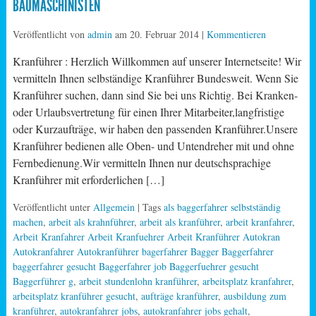
BAUMASCHINISTEN
Veröffentlicht von
admin
am
20. Februar 2014
|
Kommentieren
Kranführer : Herzlich Willkommen auf unserer Internetseite! Wir
vermitteln Ihnen selbständige Kranführer Bundesweit. Wenn Sie
Kranführer suchen, dann sind Sie bei uns Richtig. Bei Kranken-
oder Urlaubsvertretung für einen Ihrer Mitarbeiter,langfristige
oder Kurzaufträge, wir haben den passenden Kranführer.Unsere
Kranführer bedienen alle Oben- und Untendreher mit und ohne
Fernbedienung.Wir vermitteln Ihnen nur deutschsprachige
Kranführer mit erforderlichen […]
Veröffentlicht unter
Allgemein
| Tags
als baggerfahrer selbstständig
machen
,
arbeit als krahnführer
,
arbeit als kranführer
,
arbeit kranfahrer
,
Arbeit Kranfahrer Arbeit Kranfuehrer Arbeit Kranführer Autokran
Autokranfahrer Autokranführer bagerfahrer Bagger Baggerfahrer
baggerfahrer gesucht Baggerfahrer job Baggerfuehrer gesucht
Baggerführer g
,
arbeit stundenlohn kranführer
,
arbeitsplatz kranfahrer
,
arbeitsplatz kranführer gesucht
,
aufträge kranführer
,
ausbildung zum
kranführer
,
autokranfahrer jobs
,
autokranfahrer jobs gehalt
,