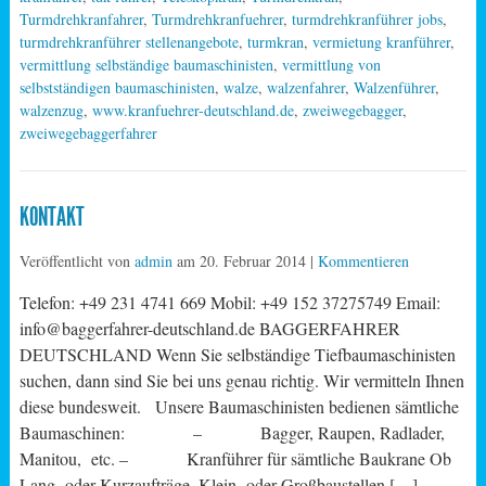
Turmdrehkranfahrer
,
Turmdrehkranfuehrer
,
turmdrehkranführer jobs
,
turmdrehkranführer stellenangebote
,
turmkran
,
vermietung kranführer
,
vermittlung selbständige baumaschinisten
,
vermittlung von
selbstständigen baumaschinisten
,
walze
,
walzenfahrer
,
Walzenführer
,
walzenzug
,
www.kranfuehrer-deutschland.de
,
zweiwegebagger
,
zweiwegebaggerfahrer
KONTAKT
Veröffentlicht von
admin
am
20. Februar 2014
|
Kommentieren
Telefon: +49 231 4741 669 Mobil: +49 152 37275749 Email:
info@baggerfahrer-deutschland.de BAGGERFAHRER
DEUTSCHLAND Wenn Sie selbständige Tiefbaumaschinisten
suchen, dann sind Sie bei uns genau richtig. Wir vermitteln Ihnen
diese bundesweit. Unsere Baumaschinisten bedienen sämtliche
Baumaschinen: – Bagger, Raupen, Radlader,
Manitou, etc. – Kranführer für sämtliche Baukrane Ob
Lang- oder Kurzaufträge, Klein- oder Großbaustellen […]