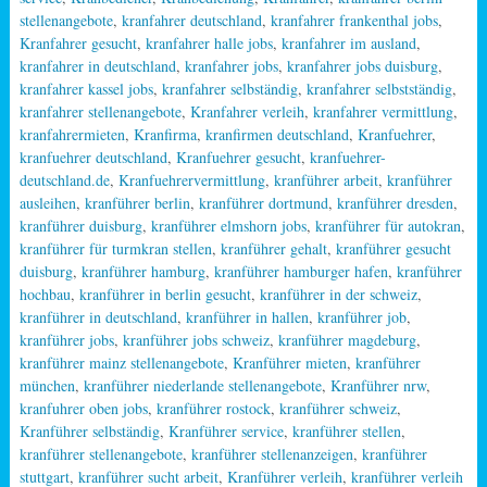
stellenangebote
,
kranfahrer deutschland
,
kranfahrer frankenthal jobs
,
Kranfahrer gesucht
,
kranfahrer halle jobs
,
kranfahrer im ausland
,
kranfahrer in deutschland
,
kranfahrer jobs
,
kranfahrer jobs duisburg
,
kranfahrer kassel jobs
,
kranfahrer selbständig
,
kranfahrer selbstständig
,
kranfahrer stellenangebote
,
Kranfahrer verleih
,
kranfahrer vermittlung
,
kranfahrermieten
,
Kranfirma
,
kranfirmen deutschland
,
Kranfuehrer
,
kranfuehrer deutschland
,
Kranfuehrer gesucht
,
kranfuehrer-
deutschland.de
,
Kranfuehrervermittlung
,
kranführer arbeit
,
kranführer
ausleihen
,
kranführer berlin
,
kranführer dortmund
,
kranführer dresden
,
kranführer duisburg
,
kranführer elmshorn jobs
,
kranführer für autokran
,
kranführer für turmkran stellen
,
kranführer gehalt
,
kranführer gesucht
duisburg
,
kranführer hamburg
,
kranführer hamburger hafen
,
kranführer
hochbau
,
kranführer in berlin gesucht
,
kranführer in der schweiz
,
kranführer in deutschland
,
kranführer in hallen
,
kranführer job
,
kranführer jobs
,
kranführer jobs schweiz
,
kranführer magdeburg
,
kranführer mainz stellenangebote
,
Kranführer mieten
,
kranführer
münchen
,
kranführer niederlande stellenangebote
,
Kranführer nrw
,
kranfuhrer oben jobs
,
kranführer rostock
,
kranführer schweiz
,
Kranführer selbständig
,
Kranführer service
,
kranführer stellen
,
kranführer stellenangebote
,
kranführer stellenanzeigen
,
kranführer
stuttgart
,
kranführer sucht arbeit
,
Kranführer verleih
,
kranführer verleih