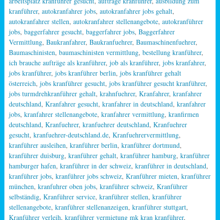
arbeitsplatz kranführer gesucht
,
aufträge kranführer
,
ausbildung zum
kranführer
,
autokranfahrer jobs
,
autokranfahrer jobs gehalt
,
autokranfahrer stellen
,
autokranfahrer stellenangebote
,
autokranführer
jobs
,
baggerfahrer gesucht
,
baggerfahrer jobs
,
Baggerfahrer
Vermittlung
,
Baukranfahrer
,
Baukranfuehrer
,
Baumaschinenfuehrer
,
Baumaschinisten
,
baumaschinisten vermittlung
,
bestellung kranführer
,
ich brauche aufträge als kranführer
,
job als kranführer
,
jobs kranfahrer
,
jobs kranführer
,
jobs kranführer berlin
,
jobs kranführer gehalt
österreich
,
jobs kranführer gesucht
,
jobs kranführer gesucht kranführer
,
jobs turmdrehkranführer gehalt
,
krahnfuehrer
,
Kranfahrer
,
kranfahrer
deutschland
,
Kranfahrer gesucht
,
kranfahrer in deutschland
,
kranfahrer
jobs
,
kranfahrer stellenangebote
,
kranfahrer vermittlung
,
kranfirmen
deutschland
,
Kranfuehrer
,
kranfuehrer deutschland
,
Kranfuehrer
gesucht
,
kranfuehrer-deutschland.de
,
Kranfuehrervermittlung
,
kranführer ausleihen
,
kranführer berlin
,
kranführer dortmund
,
kranführer duisburg
,
kranführer gehalt
,
kranführer hamburg
,
kranführer
hamburger hafen
,
kranführer in der schweiz
,
kranführer in deutschland
,
kranführer jobs
,
kranführer jobs schweiz
,
Kranführer mieten
,
kranführer
münchen
,
kranfuhrer oben jobs
,
kranführer schweiz
,
Kranführer
selbständig
,
Kranführer service
,
kranführer stellen
,
kranführer
stellenangebote
,
kranführer stellenanzeigen
,
kranführer stuttgart
,
Kranführer verleih
,
kranführer vermietung mk kran kranführer
,