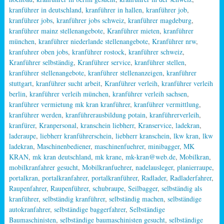
kranführer in deutschland
,
kranführer in hallen
,
kranführer job
,
kranführer jobs
,
kranführer jobs schweiz
,
kranführer magdeburg
,
kranführer mainz stellenangebote
,
Kranführer mieten
,
kranführer
münchen
,
kranführer niederlande stellenangebote
,
Kranführer nrw
,
kranfuhrer oben jobs
,
kranführer rostock
,
kranführer schweiz
,
Kranführer selbständig
,
Kranführer service
,
kranführer stellen
,
kranführer stellenangebote
,
kranführer stellenanzeigen
,
kranführer
stuttgart
,
kranführer sucht arbeit
,
Kranführer verleih
,
kranführer verleih
berlin
,
kranführer verleih münchen
,
kranführer verleih sachsen
,
kranführer vermietung mk kran kranführer
,
kranführer vermittlung
,
kranführer werden
,
kranführerausbildung potain
,
kranführerverleih
,
kranfürer
,
Kranpersonal
,
kranschein liebherr
,
Kranservice
,
ladekran
,
laderaupe
,
liebherr kranführerschein
,
liebherr kranschein
,
lkw kran
,
lkw
ladekran
,
Maschinenbediener
,
maschinenfuehrer
,
minibagger
,
MK
KRAN
,
mk kran deutschland
,
mk krane
,
mk-kran@web.de
,
Mobilkran
,
mobilkranfahrer gesucht
,
Mobilkranfuehrer
,
nadelausleger
,
planierraupe
,
portalkran
,
portalkranfahrer
,
portalkranführer
,
Radlader
,
Radladerfahrer
,
Raupenfahrer
,
Raupenführer
,
schubraupe
,
Seilbagger
,
selbständig als
kranführer
,
selbständig kranführer
,
selbständig machen
,
selbständige
autokranfahrer
,
selbständige baggerfahrer
,
Selbständige
Baumaschinisten
,
selbständige baumaschinisten gesucht
,
selbständige