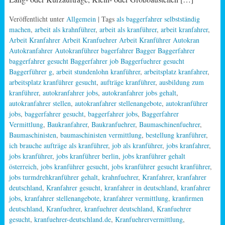
Veröffentlicht unter
Allgemein
| Tags
als baggerfahrer selbstständig
machen
,
arbeit als krahnführer
,
arbeit als kranführer
,
arbeit kranfahrer
,
Arbeit Kranfahrer Arbeit Kranfuehrer Arbeit Kranführer Autokran
Autokranfahrer Autokranführer bagerfahrer Bagger Baggerfahrer
baggerfahrer gesucht Baggerfahrer job Baggerfuehrer gesucht
Baggerführer g
,
arbeit stundenlohn kranführer
,
arbeitsplatz kranfahrer
,
arbeitsplatz kranführer gesucht
,
aufträge kranführer
,
ausbildung zum
kranführer
,
autokranfahrer jobs
,
autokranfahrer jobs gehalt
,
autokranfahrer stellen
,
autokranfahrer stellenangebote
,
autokranführer
jobs
,
baggerfahrer gesucht
,
baggerfahrer jobs
,
Baggerfahrer
Vermittlung
,
Baukranfahrer
,
Baukranfuehrer
,
Baumaschinenfuehrer
,
Baumaschinisten
,
baumaschinisten vermittlung
,
bestellung kranführer
,
ich brauche aufträge als kranführer
,
job als kranführer
,
jobs kranfahrer
,
jobs kranführer
,
jobs kranführer berlin
,
jobs kranführer gehalt
österreich
,
jobs kranführer gesucht
,
jobs kranführer gesucht kranführer
,
jobs turmdrehkranführer gehalt
,
krahnfuehrer
,
Kranfahrer
,
kranfahrer
deutschland
,
Kranfahrer gesucht
,
kranfahrer in deutschland
,
kranfahrer
jobs
,
kranfahrer stellenangebote
,
kranfahrer vermittlung
,
kranfirmen
deutschland
,
Kranfuehrer
,
kranfuehrer deutschland
,
Kranfuehrer
gesucht
,
kranfuehrer-deutschland.de
,
Kranfuehrervermittlung
,