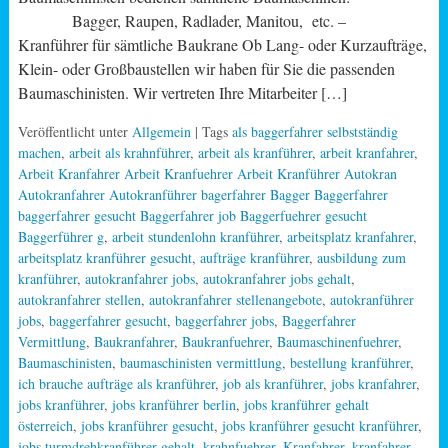
Bagger, Raupen, Radlader, Manitou, etc. –
Kranführer für sämtliche Baukrane Ob Lang- oder Kurzaufträge,
Klein- oder Großbaustellen wir haben für Sie die passenden
Baumaschinisten. Wir vertreten Ihre Mitarbeiter […]
Veröffentlicht unter
Allgemein
| Tags
als baggerfahrer selbstständig
machen
,
arbeit als krahnführer
,
arbeit als kranführer
,
arbeit kranfahrer
,
Arbeit Kranfahrer Arbeit Kranfuehrer Arbeit Kranführer Autokran
Autokranfahrer Autokranführer bagerfahrer Bagger Baggerfahrer
baggerfahrer gesucht Baggerfahrer job Baggerfuehrer gesucht
Baggerführer g
,
arbeit stundenlohn kranführer
,
arbeitsplatz kranfahrer
,
arbeitsplatz kranführer gesucht
,
aufträge kranführer
,
ausbildung zum
kranführer
,
autokranfahrer jobs
,
autokranfahrer jobs gehalt
,
autokranfahrer stellen
,
autokranfahrer stellenangebote
,
autokranführer
jobs
,
baggerfahrer gesucht
,
baggerfahrer jobs
,
Baggerfahrer
Vermittlung
,
Baukranfahrer
,
Baukranfuehrer
,
Baumaschinenfuehrer
,
Baumaschinisten
,
baumaschinisten vermittlung
,
bestellung kranführer
,
ich brauche aufträge als kranführer
,
job als kranführer
,
jobs kranfahrer
,
jobs kranführer
,
jobs kranführer berlin
,
jobs kranführer gehalt
österreich
,
jobs kranführer gesucht
,
jobs kranführer gesucht kranführer
,
jobs turmdrehkranführer gehalt
,
krahnfuehrer
,
Kranfahrer
,
kranfahrer