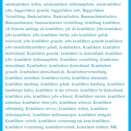
autokranfahrer stellen
,
autokranfahrer stellenangebote
,
autokranführer
jobs
,
baggerfahrer gesucht
,
baggerfahrer jobs
,
Baggerfahrer
Vermittlung
,
Baukranfahrer
,
Baukranfuehrer
,
Baumaschinenfuehrer
,
Baumaschinisten
,
baumaschinisten vermittlung
,
bestellung kranführer
,
ich brauche aufträge als kranführer
,
job als kranführer
,
jobs kranfahrer
,
jobs kranführer
,
jobs kranführer berlin
,
jobs kranführer gehalt
österreich
,
jobs kranführer gesucht
,
jobs kranführer gesucht kranführer
,
jobs turmdrehkranführer gehalt
,
krahnfuehrer
,
Kranfahrer
,
kranfahrer
deutschland
,
Kranfahrer gesucht
,
kranfahrer in deutschland
,
kranfahrer
jobs
,
kranfahrer stellenangebote
,
kranfahrer vermittlung
,
kranfirmen
deutschland
,
Kranfuehrer
,
kranfuehrer deutschland
,
Kranfuehrer
gesucht
,
kranfuehrer-deutschland.de
,
Kranfuehrervermittlung
,
kranführer ausleihen
,
kranführer berlin
,
kranführer dortmund
,
kranführer duisburg
,
kranführer gehalt
,
kranführer hamburg
,
kranführer
hamburger hafen
,
kranführer in der schweiz
,
kranführer in deutschland
,
kranführer jobs
,
kranführer jobs schweiz
,
Kranführer mieten
,
kranführer
münchen
,
kranfuhrer oben jobs
,
kranführer schweiz
,
Kranführer
selbständig
,
Kranführer service
,
kranführer stellen
,
kranführer
stellenangebote
,
kranführer stellenanzeigen
,
kranführer stuttgart
,
Kranführer verleih
,
kranführer vermietung mk kran kranführer
,
kranführer vermittlung
,
kranführerverleih
,
kranschein liebherr
,
MK