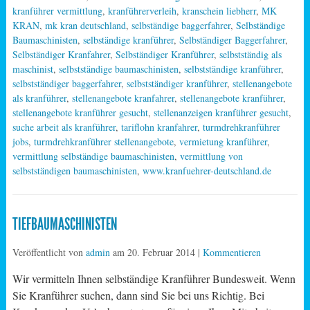
kranführer vermittlung
,
kranführerverleih
,
kranschein liebherr
,
MK
KRAN
,
mk kran deutschland
,
selbständige baggerfahrer
,
Selbständige
Baumaschinisten
,
selbständige kranführer
,
Selbständiger Baggerfahrer
,
Selbständiger Kranfahrer
,
Selbständiger Kranführer
,
selbstständig als
maschinist
,
selbstständige baumaschinisten
,
selbstständige kranführer
,
selbstständiger baggerfahrer
,
selbstständiger kranführer
,
stellenangebote
als kranführer
,
stellenangebote kranfahrer
,
stellenangebote kranführer
,
stellenangebote kranführer gesucht
,
stellenanzeigen kranführer gesucht
,
suche arbeit als kranführer
,
tariflohn kranfahrer
,
turmdrehkranführer
jobs
,
turmdrehkranführer stellenangebote
,
vermietung kranführer
,
vermittlung selbständige baumaschinisten
,
vermittlung von
selbstständigen baumaschinisten
,
www.kranfuehrer-deutschland.de
TIEFBAUMASCHINISTEN
Veröffentlicht von
admin
am
20. Februar 2014
|
Kommentieren
Wir vermitteln Ihnen selbständige Kranführer Bundesweit. Wenn
Sie Kranführer suchen, dann sind Sie bei uns Richtig. Bei