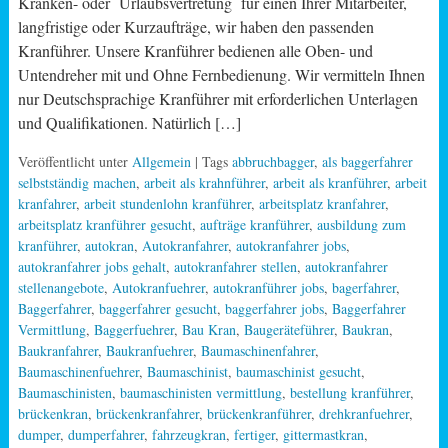
Kranken- oder Urlaubsvertretung für einen Ihrer Mitarbeiter,
langfristige oder Kurzaufträge, wir haben den passenden
Kranführer. Unsere Kranführer bedienen alle Oben- und
Untendreher mit und Ohne Fernbedienung. Wir vermitteln Ihnen
nur Deutschsprachige Kranführer mit erforderlichen Unterlagen
und Qualifikationen. Natürlich […]
Veröffentlicht unter
Allgemein
| Tags
abbruchbagger
,
als baggerfahrer
selbstständig machen
,
arbeit als krahnführer
,
arbeit als kranführer
,
arbeit
kranfahrer
,
arbeit stundenlohn kranführer
,
arbeitsplatz kranfahrer
,
arbeitsplatz kranführer gesucht
,
aufträge kranführer
,
ausbildung zum
kranführer
,
autokran
,
Autokranfahrer
,
autokranfahrer jobs
,
autokranfahrer jobs gehalt
,
autokranfahrer stellen
,
autokranfahrer
stellenangebote
,
Autokranfuehrer
,
autokranführer jobs
,
bagerfahrer
,
Baggerfahrer
,
baggerfahrer gesucht
,
baggerfahrer jobs
,
Baggerfahrer
Vermittlung
,
Baggerfuehrer
,
Bau Kran
,
Baugeräteführer
,
Baukran
,
Baukranfahrer
,
Baukranfuehrer
,
Baumaschinenfahrer
,
Baumaschinenfuehrer
,
Baumaschinist
,
baumaschinist gesucht
,
Baumaschinisten
,
baumaschinisten vermittlung
,
bestellung kranführer
,
brückenkran
,
brückenkranfahrer
,
brückenkranführer
,
drehkranfuehrer
,
dumper
,
dumperfahrer
,
fahrzeugkran
,
fertiger
,
gittermastkran
,