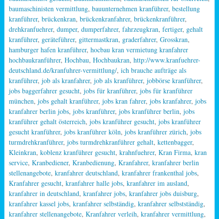
baumaschinisten vermittlung
,
bauunternehmen kranführer
,
bestellung
kranführer
,
brückenkran
,
brückenkranfahrer
,
brückenkranführer
,
drehkranfuehrer
,
dumper
,
dumperfahrer
,
fahrzeugkran
,
fertiger
,
gehalt
kranführer
,
geräteführer
,
gittermastkran
,
graderfahrer
,
Grosskran
,
hamburger hafen kranführer
,
hocbau kran vermietung kranfahrer
hochbaukranführer
,
Hochbau
,
Hochbaukran
,
http://www.kranfuehrer-
deutschland.de/kranfuhrer-vermittlung/
,
ich brauche aufträge als
kranführer
,
job als kranfahrer
,
job als kranführer
,
jobbörse kranführer
,
jobs baggerfahrer gesucht
,
jobs für kranführer
,
jobs für kranführer
münchen
,
jobs gehalt kranführer
,
jobs kran fahrer
,
jobs kranfahrer
,
jobs
kranfahrer berlin jobs
,
jobs kranführer
,
jobs kranführer berlin
,
jobs
kranführer gehalt österreich
,
jobs kranführer gesucht
,
jobs kranführer
gesucht kranführer
,
jobs kranführer köln
,
jobs kranführer zürich
,
jobs
turmdrehkranführer
,
jobs turmdrehkranführer gehalt
,
kettenbagger
,
Kleinkran
,
koblenz kranführer gesucht
,
krahnfuehrer
,
Kran Firma
,
kran
service
,
Kranbediener
,
Kranbedienung
,
Kranfahrer
,
kranfahrer berlin
stellenangebote
,
kranfahrer deutschland
,
kranfahrer frankenthal jobs
,
Kranfahrer gesucht
,
kranfahrer halle jobs
,
kranfahrer im ausland
,
kranfahrer in deutschland
,
kranfahrer jobs
,
kranfahrer jobs duisburg
,
kranfahrer kassel jobs
,
kranfahrer selbständig
,
kranfahrer selbstständig
,
kranfahrer stellenangebote
,
Kranfahrer verleih
,
kranfahrer vermittlung
,