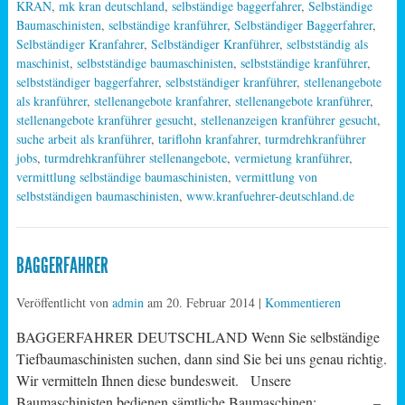
KRAN
,
mk kran deutschland
,
selbständige baggerfahrer
,
Selbständige
Baumaschinisten
,
selbständige kranführer
,
Selbständiger Baggerfahrer
,
Selbständiger Kranfahrer
,
Selbständiger Kranführer
,
selbstständig als
maschinist
,
selbstständige baumaschinisten
,
selbstständige kranführer
,
selbstständiger baggerfahrer
,
selbstständiger kranführer
,
stellenangebote
als kranführer
,
stellenangebote kranfahrer
,
stellenangebote kranführer
,
stellenangebote kranführer gesucht
,
stellenanzeigen kranführer gesucht
,
suche arbeit als kranführer
,
tariflohn kranfahrer
,
turmdrehkranführer
jobs
,
turmdrehkranführer stellenangebote
,
vermietung kranführer
,
vermittlung selbständige baumaschinisten
,
vermittlung von
selbstständigen baumaschinisten
,
www.kranfuehrer-deutschland.de
BAGGERFAHRER
Veröffentlicht von
admin
am
20. Februar 2014
|
Kommentieren
BAGGERFAHRER DEUTSCHLAND Wenn Sie selbständige
Tiefbaumaschinisten suchen, dann sind Sie bei uns genau richtig.
Wir vermitteln Ihnen diese bundesweit. Unsere
Baumaschinisten bedienen sämtliche Baumaschinen: –