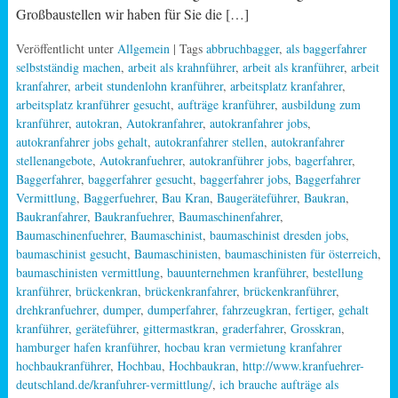
Großbaustellen wir haben für Sie die […]
Veröffentlicht unter
Allgemein
| Tags
abbruchbagger
,
als baggerfahrer
selbstständig machen
,
arbeit als krahnführer
,
arbeit als kranführer
,
arbeit
kranfahrer
,
arbeit stundenlohn kranführer
,
arbeitsplatz kranfahrer
,
arbeitsplatz kranführer gesucht
,
aufträge kranführer
,
ausbildung zum
kranführer
,
autokran
,
Autokranfahrer
,
autokranfahrer jobs
,
autokranfahrer jobs gehalt
,
autokranfahrer stellen
,
autokranfahrer
stellenangebote
,
Autokranfuehrer
,
autokranführer jobs
,
bagerfahrer
,
Baggerfahrer
,
baggerfahrer gesucht
,
baggerfahrer jobs
,
Baggerfahrer
Vermittlung
,
Baggerfuehrer
,
Bau Kran
,
Baugeräteführer
,
Baukran
,
Baukranfahrer
,
Baukranfuehrer
,
Baumaschinenfahrer
,
Baumaschinenfuehrer
,
Baumaschinist
,
baumaschinist dresden jobs
,
baumaschinist gesucht
,
Baumaschinisten
,
baumaschinisten für österreich
,
baumaschinisten vermittlung
,
bauunternehmen kranführer
,
bestellung
kranführer
,
brückenkran
,
brückenkranfahrer
,
brückenkranführer
,
drehkranfuehrer
,
dumper
,
dumperfahrer
,
fahrzeugkran
,
fertiger
,
gehalt
kranführer
,
geräteführer
,
gittermastkran
,
graderfahrer
,
Grosskran
,
hamburger hafen kranführer
,
hocbau kran vermietung kranfahrer
hochbaukranführer
,
Hochbau
,
Hochbaukran
,
http://www.kranfuehrer-
deutschland.de/kranfuhrer-vermittlung/
,
ich brauche aufträge als