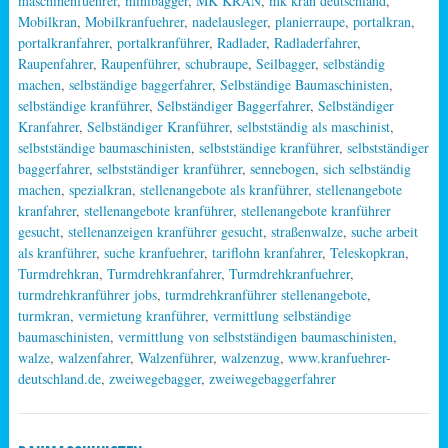
maschinenfuehrer
,
minibagger
,
MK KRAN
,
mk kran deutschland
,
Mobilkran
,
Mobilkranfuehrer
,
nadelausleger
,
planierraupe
,
portalkran
,
portalkranfahrer
,
portalkranführer
,
Radlader
,
Radladerfahrer
,
Raupenfahrer
,
Raupenführer
,
schubraupe
,
Seilbagger
,
selbständig
machen
,
selbständige baggerfahrer
,
Selbständige Baumaschinisten
,
selbständige kranführer
,
Selbständiger Baggerfahrer
,
Selbständiger
Kranfahrer
,
Selbständiger Kranführer
,
selbstständig als maschinist
,
selbstständige baumaschinisten
,
selbstständige kranführer
,
selbstständiger
baggerfahrer
,
selbstständiger kranführer
,
sennebogen
,
sich selbständig
machen
,
spezialkran
,
stellenangebote als kranführer
,
stellenangebote
kranfahrer
,
stellenangebote kranführer
,
stellenangebote kranführer
gesucht
,
stellenanzeigen kranführer gesucht
,
straßenwalze
,
suche arbeit
als kranführer
,
suche kranfuehrer
,
tariflohn kranfahrer
,
Teleskopkran
,
Turmdrehkran
,
Turmdrehkranfahrer
,
Turmdrehkranfuehrer
,
turmdrehkranführer jobs
,
turmdrehkranführer stellenangebote
,
turmkran
,
vermietung kranführer
,
vermittlung selbständige
baumaschinisten
,
vermittlung von selbstständigen baumaschinisten
,
walze
,
walzenfahrer
,
Walzenführer
,
walzenzug
,
www.kranfuehrer-
deutschland.de
,
zweiwegebagger
,
zweiwegebaggerfahrer