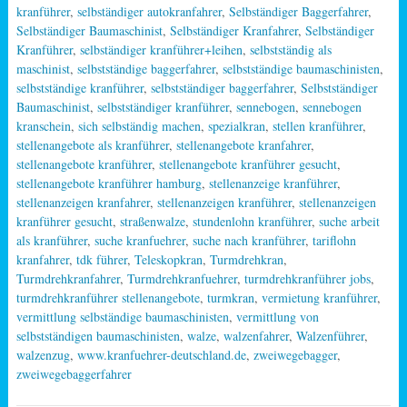
kranführer
,
selbständiger autokranfahrer
,
Selbständiger Baggerfahrer
,
Selbständiger Baumaschinist
,
Selbständiger Kranfahrer
,
Selbständiger
Kranführer
,
selbständiger kranführer+leihen
,
selbstständig als
maschinist
,
selbstständige baggerfahrer
,
selbstständige baumaschinisten
,
selbstständige kranführer
,
selbstständiger baggerfahrer
,
Selbstständiger
Baumaschinist
,
selbstständiger kranführer
,
sennebogen
,
sennebogen
kranschein
,
sich selbständig machen
,
spezialkran
,
stellen kranführer
,
stellenangebote als kranführer
,
stellenangebote kranfahrer
,
stellenangebote kranführer
,
stellenangebote kranführer gesucht
,
stellenangebote kranführer hamburg
,
stellenanzeige kranführer
,
stellenanzeigen kranfahrer
,
stellenanzeigen kranführer
,
stellenanzeigen
kranführer gesucht
,
straßenwalze
,
stundenlohn kranführer
,
suche arbeit
als kranführer
,
suche kranfuehrer
,
suche nach kranführer
,
tariflohn
kranfahrer
,
tdk führer
,
Teleskopkran
,
Turmdrehkran
,
Turmdrehkranfahrer
,
Turmdrehkranfuehrer
,
turmdrehkranführer jobs
,
turmdrehkranführer stellenangebote
,
turmkran
,
vermietung kranführer
,
vermittlung selbständige baumaschinisten
,
vermittlung von
selbstständigen baumaschinisten
,
walze
,
walzenfahrer
,
Walzenführer
,
walzenzug
,
www.kranfuehrer-deutschland.de
,
zweiwegebagger
,
zweiwegebaggerfahrer