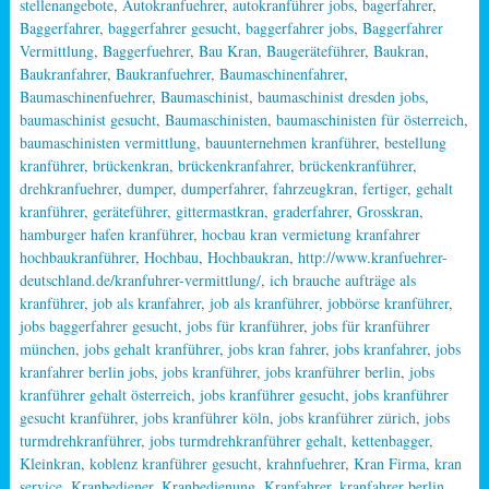
stellenangebote
,
Autokranfuehrer
,
autokranführer jobs
,
bagerfahrer
,
Baggerfahrer
,
baggerfahrer gesucht
,
baggerfahrer jobs
,
Baggerfahrer
Vermittlung
,
Baggerfuehrer
,
Bau Kran
,
Baugeräteführer
,
Baukran
,
Baukranfahrer
,
Baukranfuehrer
,
Baumaschinenfahrer
,
Baumaschinenfuehrer
,
Baumaschinist
,
baumaschinist dresden jobs
,
baumaschinist gesucht
,
Baumaschinisten
,
baumaschinisten für österreich
,
baumaschinisten vermittlung
,
bauunternehmen kranführer
,
bestellung
kranführer
,
brückenkran
,
brückenkranfahrer
,
brückenkranführer
,
drehkranfuehrer
,
dumper
,
dumperfahrer
,
fahrzeugkran
,
fertiger
,
gehalt
kranführer
,
geräteführer
,
gittermastkran
,
graderfahrer
,
Grosskran
,
hamburger hafen kranführer
,
hocbau kran vermietung kranfahrer
hochbaukranführer
,
Hochbau
,
Hochbaukran
,
http://www.kranfuehrer-
deutschland.de/kranfuhrer-vermittlung/
,
ich brauche aufträge als
kranführer
,
job als kranfahrer
,
job als kranführer
,
jobbörse kranführer
,
jobs baggerfahrer gesucht
,
jobs für kranführer
,
jobs für kranführer
münchen
,
jobs gehalt kranführer
,
jobs kran fahrer
,
jobs kranfahrer
,
jobs
kranfahrer berlin jobs
,
jobs kranführer
,
jobs kranführer berlin
,
jobs
kranführer gehalt österreich
,
jobs kranführer gesucht
,
jobs kranführer
gesucht kranführer
,
jobs kranführer köln
,
jobs kranführer zürich
,
jobs
turmdrehkranführer
,
jobs turmdrehkranführer gehalt
,
kettenbagger
,
Kleinkran
,
koblenz kranführer gesucht
,
krahnfuehrer
,
Kran Firma
,
kran
service
,
Kranbediener
,
Kranbedienung
,
Kranfahrer
,
kranfahrer berlin