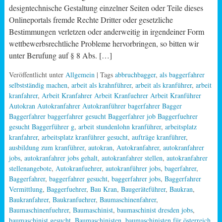
designtechnische Gestaltung einzelner Seiten oder Teile dieses
Onlineportals fremde Rechte Dritter oder gesetzliche
Bestimmungen verletzen oder anderweitig in irgendeiner Form
wettbewerbsrechtliche Probleme hervorbringen, so bitten wir
unter Berufung auf § 8 Abs. […]
Veröffentlicht unter
Allgemein
| Tags
abbruchbagger
,
als baggerfahrer
selbstständig machen
,
arbeit als krahnführer
,
arbeit als kranführer
,
arbeit
kranfahrer
,
Arbeit Kranfahrer Arbeit Kranfuehrer Arbeit Kranführer
Autokran Autokranfahrer Autokranführer bagerfahrer Bagger
Baggerfahrer baggerfahrer gesucht Baggerfahrer job Baggerfuehrer
gesucht Baggerführer g
,
arbeit stundenlohn kranführer
,
arbeitsplatz
kranfahrer
,
arbeitsplatz kranführer gesucht
,
aufträge kranführer
,
ausbildung zum kranführer
,
autokran
,
Autokranfahrer
,
autokranfahrer
jobs
,
autokranfahrer jobs gehalt
,
autokranfahrer stellen
,
autokranfahrer
stellenangebote
,
Autokranfuehrer
,
autokranführer jobs
,
bagerfahrer
,
Baggerfahrer
,
baggerfahrer gesucht
,
baggerfahrer jobs
,
Baggerfahrer
Vermittlung
,
Baggerfuehrer
,
Bau Kran
,
Baugeräteführer
,
Baukran
,
Baukranfahrer
,
Baukranfuehrer
,
Baumaschinenfahrer
,
Baumaschinenfuehrer
,
Baumaschinist
,
baumaschinist dresden jobs
,
baumaschinist gesucht
,
Baumaschinisten
,
baumaschinisten für österreich
,