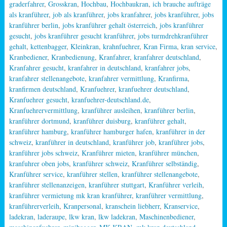
graderfahrer
,
Grosskran
,
Hochbau
,
Hochbaukran
,
ich brauche aufträge
als kranführer
,
job als kranführer
,
jobs kranfahrer
,
jobs kranführer
,
jobs
kranführer berlin
,
jobs kranführer gehalt österreich
,
jobs kranführer
gesucht
,
jobs kranführer gesucht kranführer
,
jobs turmdrehkranführer
gehalt
,
kettenbagger
,
Kleinkran
,
krahnfuehrer
,
Kran Firma
,
kran service
,
Kranbediener
,
Kranbedienung
,
Kranfahrer
,
kranfahrer deutschland
,
Kranfahrer gesucht
,
kranfahrer in deutschland
,
kranfahrer jobs
,
kranfahrer stellenangebote
,
kranfahrer vermittlung
,
Kranfirma
,
kranfirmen deutschland
,
Kranfuehrer
,
kranfuehrer deutschland
,
Kranfuehrer gesucht
,
kranfuehrer-deutschland.de
,
Kranfuehrervermittlung
,
kranführer ausleihen
,
kranführer berlin
,
kranführer dortmund
,
kranführer duisburg
,
kranführer gehalt
,
kranführer hamburg
,
kranführer hamburger hafen
,
kranführer in der
schweiz
,
kranführer in deutschland
,
kranführer job
,
kranführer jobs
,
kranführer jobs schweiz
,
Kranführer mieten
,
kranführer münchen
,
kranfuhrer oben jobs
,
kranführer schweiz
,
Kranführer selbständig
,
Kranführer service
,
kranführer stellen
,
kranführer stellenangebote
,
kranführer stellenanzeigen
,
kranführer stuttgart
,
Kranführer verleih
,
kranführer vermietung mk kran kranführer
,
kranführer vermittlung
,
kranführerverleih
,
Kranpersonal
,
kranschein liebherr
,
Kranservice
,
ladekran
,
laderaupe
,
lkw kran
,
lkw ladekran
,
Maschinenbediener
,