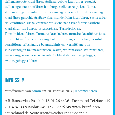
stellenangebote kranführer
,
stellenangebote kranführer gesucht
,
stellenangebote kranführer hamburg
,
stellenanzeige kranführer
,
stellenanzeigen kranfahrer
,
stellenanzeigen kranführer
,
stellenanzeigen
kranführer gesucht
,
straßenwalze
,
stundenlohn kranführer
,
suche arbeit
als kranführer
,
suche kranfuehrer
,
suche nach kranführer
,
tariflohn
kranfahrer
,
tdk führer
,
Teleskopkran
,
Turmdrehkran
,
Turmdrehkranfahrer
,
Turmdrehkranfuehrer
,
turmdrehkranführer jobs
,
turmdrehkranführer stellenangebote
,
turmkran
,
vermietung kranführer
,
vermittlung selbständige baumaschinisten
,
vermittlung von
selbstständigen baumaschinisten
,
walze
,
walzenfahrer
,
Walzenführer
,
walzenzug
,
www.kranfuehrer-deutschland.de
,
zweiwegebagger
,
zweiwegebaggerfahrer
IMPRESSUM
Veröffentlicht von
admin
am
20. Februar 2014
|
Kommentieren
AB Bauservice Postfach 18 01 26 44361 Dortmund Telefon: +49
231 4741 669 Mobil: +49 152 37275749 www.kranführer-
deutschland.de Sollte irgendwelcher Inhalt oder die