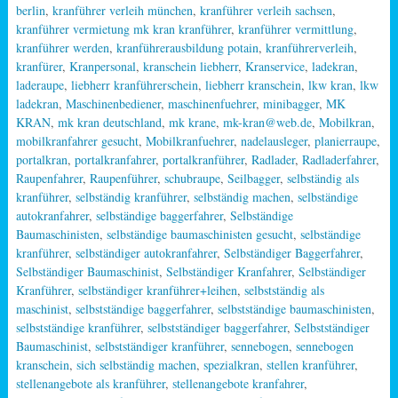
berlin
,
kranführer verleih münchen
,
kranführer verleih sachsen
,
kranführer vermietung mk kran kranführer
,
kranführer vermittlung
,
kranführer werden
,
kranführerausbildung potain
,
kranführerverleih
,
kranfürer
,
Kranpersonal
,
kranschein liebherr
,
Kranservice
,
ladekran
,
laderaupe
,
liebherr kranführerschein
,
liebherr kranschein
,
lkw kran
,
lkw
ladekran
,
Maschinenbediener
,
maschinenfuehrer
,
minibagger
,
MK
KRAN
,
mk kran deutschland
,
mk krane
,
mk-kran@web.de
,
Mobilkran
,
mobilkranfahrer gesucht
,
Mobilkranfuehrer
,
nadelausleger
,
planierraupe
,
portalkran
,
portalkranfahrer
,
portalkranführer
,
Radlader
,
Radladerfahrer
,
Raupenfahrer
,
Raupenführer
,
schubraupe
,
Seilbagger
,
selbständig als
kranführer
,
selbständig kranführer
,
selbständig machen
,
selbständige
autokranfahrer
,
selbständige baggerfahrer
,
Selbständige
Baumaschinisten
,
selbständige baumaschinisten gesucht
,
selbständige
kranführer
,
selbständiger autokranfahrer
,
Selbständiger Baggerfahrer
,
Selbständiger Baumaschinist
,
Selbständiger Kranfahrer
,
Selbständiger
Kranführer
,
selbständiger kranführer+leihen
,
selbstständig als
maschinist
,
selbstständige baggerfahrer
,
selbstständige baumaschinisten
,
selbstständige kranführer
,
selbstständiger baggerfahrer
,
Selbstständiger
Baumaschinist
,
selbstständiger kranführer
,
sennebogen
,
sennebogen
kranschein
,
sich selbständig machen
,
spezialkran
,
stellen kranführer
,
stellenangebote als kranführer
,
stellenangebote kranfahrer
,