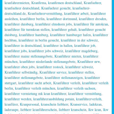
kranfahrermieten
,
Kranfirma
,
kranfirmen deutschland
,
Kranfuehrer
,
kranfuehrer deutschland
,
Kranfuehrer gesucht
,
kranfuehrer-
deutschland.de
,
Kranfuehrervermittlung
,
kranführer arbeit
,
kranführer
ausleihen
,
kranführer berlin
,
kranführer dortmund
,
kranführer dresden
,
kranführer duisburg
,
kranführer elmshorn jobs
,
kranführer für autokran
,
kranführer für turmkran stellen
,
kranführer gehalt
,
kranführer gesucht
duisburg
,
kranführer hamburg
,
kranführer hamburger hafen
,
kranführer
hochbau
,
kranführer in berlin gesucht
,
kranführer in der schweiz
,
kranführer in deutschland
,
kranführer in hallen
,
kranführer job
,
kranführer jobs
,
kranführer jobs schweiz
,
kranführer magdeburg
,
kranführer mainz stellenangebote
,
Kranführer mieten
,
kranführer
münchen
,
kranführer niederlande stellenangebote
,
Kranführer nrw
,
kranfuhrer oben jobs
,
kranführer rostock
,
kranführer schweiz
,
Kranführer selbständig
,
Kranführer service
,
kranführer stellen
,
kranführer stellenangebote
,
kranführer stellenanzeigen
,
kranführer
stuttgart
,
kranführer sucht arbeit
,
Kranführer verleih
,
kranführer verleih
berlin
,
kranführer verleih münchen
,
kranführer verleih sachsen
,
kranführer vermietung mk kran kranführer
,
kranführer vermittlung
,
kranführer werden
,
kranführerausbildung potain
,
kranführerverleih
,
kranfürer
,
Kranpersonal
,
kranschein liebherr
,
Kranservice
,
ladekran
,
laderaupe
,
liebherr kranführerschein
,
liebherr kranschein
,
lkw kran
,
lkw