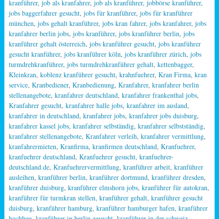
kranführer
,
job als kranfahrer
,
job als kranführer
,
jobbörse kranführer
,
jobs baggerfahrer gesucht
,
jobs für kranführer
,
jobs für kranführer
münchen
,
jobs gehalt kranführer
,
jobs kran fahrer
,
jobs kranfahrer
,
jobs
kranfahrer berlin jobs
,
jobs kranführer
,
jobs kranführer berlin
,
jobs
kranführer gehalt österreich
,
jobs kranführer gesucht
,
jobs kranführer
gesucht kranführer
,
jobs kranführer köln
,
jobs kranführer zürich
,
jobs
turmdrehkranführer
,
jobs turmdrehkranführer gehalt
,
kettenbagger
,
Kleinkran
,
koblenz kranführer gesucht
,
krahnfuehrer
,
Kran Firma
,
kran
service
,
Kranbediener
,
Kranbedienung
,
Kranfahrer
,
kranfahrer berlin
stellenangebote
,
kranfahrer deutschland
,
kranfahrer frankenthal jobs
,
Kranfahrer gesucht
,
kranfahrer halle jobs
,
kranfahrer im ausland
,
kranfahrer in deutschland
,
kranfahrer jobs
,
kranfahrer jobs duisburg
,
kranfahrer kassel jobs
,
kranfahrer selbständig
,
kranfahrer selbstständig
,
kranfahrer stellenangebote
,
Kranfahrer verleih
,
kranfahrer vermittlung
,
kranfahrermieten
,
Kranfirma
,
kranfirmen deutschland
,
Kranfuehrer
,
kranfuehrer deutschland
,
Kranfuehrer gesucht
,
kranfuehrer-
deutschland.de
,
Kranfuehrervermittlung
,
kranführer arbeit
,
kranführer
ausleihen
,
kranführer berlin
,
kranführer dortmund
,
kranführer dresden
,
kranführer duisburg
,
kranführer elmshorn jobs
,
kranführer für autokran
,
kranführer für turmkran stellen
,
kranführer gehalt
,
kranführer gesucht
duisburg
,
kranführer hamburg
,
kranführer hamburger hafen
,
kranführer
hochbau
,
kranführer in berlin gesucht
,
kranführer in der schweiz
,