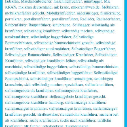
ladekran
,
Maschinenbediener
,
maschinenfuehrer
,
minibagger
,
MK
KRAN
,
mk kran deutschland
,
mk krane
,
mk-kran@web.de
,
Mobilkran
,
mobilkranfahrer gesucht
,
Mobilkranfuehrer
,
nadelausleger
,
planierraupe
,
portalkran
,
portalkranfahrer
,
portalkranführer
,
Radlader
,
Radladerfahrer
,
Raupenfahrer
,
Raupenführer
,
schubraupe
,
Seilbagger
,
selbständig als
kranführer
,
selbständig kranführer
,
selbständig machen
,
selbständige
autokranfahrer
,
selbständige baggerfahrer
,
Selbständige
Baumaschinisten
,
selbständige baumaschinisten gesucht
,
selbständige
kranführer
,
selbständiger autokranfahrer
,
Selbständiger Baggerfahrer
,
Selbständiger Baumaschinist
,
Selbständiger Kranfahrer
,
Selbständiger
Kranführer
,
selbständiger kranführer+leihen
,
selbstständig als
maschinist
,
selbstständige baggerfahrer
,
selbstständige baumaschinisten
,
selbstständige kranführer
,
selbstständiger baggerfahrer
,
Selbstständiger
Baumaschinist
,
selbstständiger kranführer
,
sennebogen
,
sennebogen
kranschein
,
sich selbständig machen
,
spezialkran
,
stellen kranführer
,
stellenangebote als kranführer
,
stellenangebote kranfahrer
,
stellenangebote kranführer
,
stellenangebote kranführer gesucht
,
stellenangebote kranführer hamburg
,
stellenanzeige kranführer
,
stellenanzeigen kranfahrer
,
stellenanzeigen kranführer
,
stellenanzeigen
kranführer gesucht
,
straßenwalze
,
stundenlohn kranführer
,
suche arbeit
als kranführer
,
suche kranfuehrer
,
suche nach kranführer
,
tariflohn
kranfahrer
,
tdk führer
,
Teleskopkran
,
Turmdrehkran
,