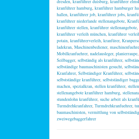
dresden
,
kranführer duisburg
,
kranführer elms
kranführer hamburg
,
kranführer hamburger ha
hallen
,
kranführer job
,
kranführer jobs
,
kranfü
kranführer niederlande stellenangebote
,
Kranfü
kranführer stellen
,
kranführer stellenangebote
kranführer verleih münchen
,
kranführer verlei
potain
,
kranführerverleih
,
kranfürer
,
Kranpers
ladekran
,
Maschinenbediener
,
maschinenfuehre
Mobilkranfuehrer
,
nadelausleger
,
planierraupe
Seilbagger
,
selbständig als kranführer
,
selbstän
selbständige baumaschinisten gesucht
,
selbstän
Kranfahrer
,
Selbständiger Kranführer
,
selbstä
selbstständige kranführer
,
selbstständiger bagg
machen
,
spezialkran
,
stellen kranführer
,
stelle
stellenangebote kranführer hamburg
,
stellenan
stundenlohn kranführer
,
suche arbeit als kranf
Turmdrehkranfahrer
,
Turmdrehkranfuehrer
,
tu
baumaschinisten
,
vermittlung von selbstständi
zweiwegebaggerfahrer