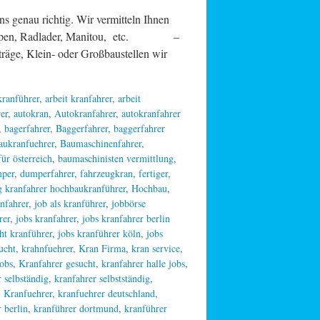
nau richtig. Wir vermitteln Ihnen
upen, Radlader, Manitou, etc. –
, Klein- oder Großbaustellen wir
 kranführer
,
arbeit kranfahrer
,
arbeit
er
,
autokran
,
Autokranfahrer
,
autokranfahrer
,
bagerfahrer
,
Baggerfahrer
,
baggerfahrer
aukranfuehrer
,
Baumaschinenfahrer
,
ür österreich
,
baumaschinisten vermittlung
,
per
,
dumperfahrer
,
fahrzeugkran
,
fertiger
,
 kranfahrer hochbaukranführer
,
Hochbau
,
anfahrer
,
job als kranführer
,
jobbörse
rer
,
jobs kranfahrer
,
jobs kranfahrer berlin
ht kranführer
,
jobs kranführer köln
,
jobs
ucht
,
krahnfuehrer
,
Kran Firma
,
kran service
,
jobs
,
Kranfahrer gesucht
,
kranfahrer halle jobs
,
 selbständig
,
kranfahrer selbstständig
,
,
Kranfuehrer
,
kranfuehrer deutschland
,
 berlin
,
kranführer dortmund
,
kranführer