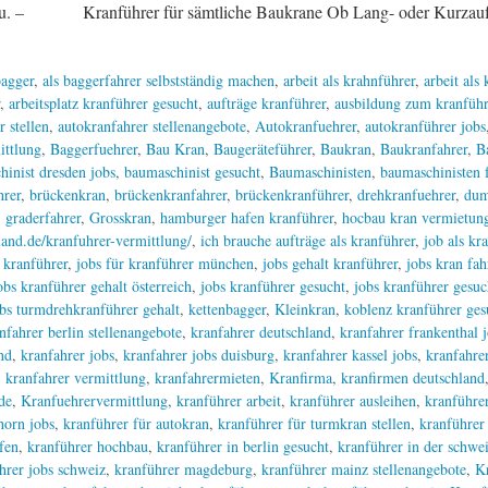
Kranführer für sämtliche Baukrane Ob Lang- oder Kurzaufträge
agger
,
als baggerfahrer selbstständig machen
,
arbeit als krahnführer
,
arbeit als
,
arbeitsplatz kranführer gesucht
,
aufträge kranführer
,
ausbildung zum kranführ
r stellen
,
autokranfahrer stellenangebote
,
Autokranfuehrer
,
autokranführer jobs
ittlung
,
Baggerfuehrer
,
Bau Kran
,
Baugeräteführer
,
Baukran
,
Baukranfahrer
,
B
hinist dresden jobs
,
baumaschinist gesucht
,
Baumaschinisten
,
baumaschinisten f
hrer
,
brückenkran
,
brückenkranfahrer
,
brückenkranführer
,
drehkranfuehrer
,
dum
,
graderfahrer
,
Grosskran
,
hamburger hafen kranführer
,
hocbau kran vermietung
and.de/kranfuhrer-vermittlung/
,
ich brauche aufträge als kranführer
,
job als kr
r kranführer
,
jobs für kranführer münchen
,
jobs gehalt kranführer
,
jobs kran fah
obs kranführer gehalt österreich
,
jobs kranführer gesucht
,
jobs kranführer gesuc
bs turmdrehkranführer gehalt
,
kettenbagger
,
Kleinkran
,
koblenz kranführer ges
nfahrer berlin stellenangebote
,
kranfahrer deutschland
,
kranfahrer frankenthal 
nd
,
kranfahrer jobs
,
kranfahrer jobs duisburg
,
kranfahrer kassel jobs
,
kranfahrer
,
kranfahrer vermittlung
,
kranfahrermieten
,
Kranfirma
,
kranfirmen deutschland
de
,
Kranfuehrervermittlung
,
kranführer arbeit
,
kranführer ausleihen
,
kranführer
horn jobs
,
kranführer für autokran
,
kranführer für turmkran stellen
,
kranführer
fen
,
kranführer hochbau
,
kranführer in berlin gesucht
,
kranführer in der schwe
hrer jobs schweiz
,
kranführer magdeburg
,
kranführer mainz stellenangebote
,
K