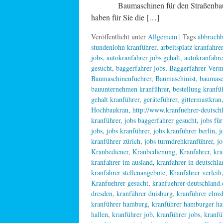
Baumaschinen für den Straßenbau. – 
haben für Sie die […]
Veröffentlicht unter
Allgemein
| Tags
abbruchb
stundenlohn kranführer
,
arbeitsplatz kranfahrer
jobs
,
autokranfahrer jobs gehalt
,
autokranfahre
gesucht
,
baggerfahrer jobs
,
Baggerfahrer Verm
Baumaschinenfuehrer
,
Baumaschinist
,
baumasc
bauunternehmen kranführer
,
bestellung kranfü
gehalt kranführer
,
geräteführer
,
gittermastkran
Hochbaukran
,
http://www.kranfuehrer-deutschl
kranführer
,
jobs baggerfahrer gesucht
,
jobs fü
jobs
,
jobs kranführer
,
jobs kranführer berlin
,
j
kranführer zürich
,
jobs turmdrehkranführer
,
jo
Kranbediener
,
Kranbedienung
,
Kranfahrer
,
kra
kranfahrer im ausland
,
kranfahrer in deutschla
kranfahrer stellenangebote
,
Kranfahrer verleih
Kranfuehrer gesucht
,
kranfuehrer-deutschland.
dresden
,
kranführer duisburg
,
kranführer elms
kranführer hamburg
,
kranführer hamburger ha
hallen
,
kranführer job
,
kranführer jobs
,
kranfü