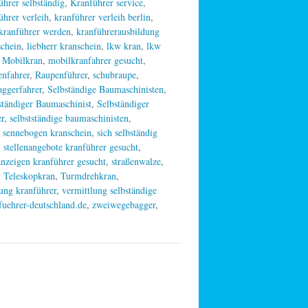
ührer selbständig
,
Kranführer service
,
ührer verleih
,
kranführer verleih berlin
,
kranführer werden
,
kranführerausbildung
schein
,
liebherr kranschein
,
lkw kran
,
lkw
,
Mobilkran
,
mobilkranfahrer gesucht
,
nfahrer
,
Raupenführer
,
schubraupe
,
aggerfahrer
,
Selbständige Baumaschinisten
,
ständiger Baumaschinist
,
Selbständiger
er
,
selbstständige baumaschinisten
,
,
sennebogen kranschein
,
sich selbständig
,
stellenangebote kranführer gesucht
,
anzeigen kranführer gesucht
,
straßenwalze
,
,
Teleskopkran
,
Turmdrehkran
,
ung kranführer
,
vermittlung selbständige
uehrer-deutschland.de
,
zweiwegebagger
,