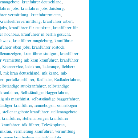
llenangebote
,
kranfahrer deutschland
,
fahrer jobs
,
kranfahrer jobs duisburg
,
hrer vermittlung
,
kranfahrermieten
,
Kranfuehrervermittlung
,
kranführer arbeit
,
jobs
,
kranführer für autokran
,
kranführer für
er hochbau
,
kranführer in berlin gesucht
,
chweiz
,
kranführer magdeburg
,
kranführer
nfuhrer oben jobs
,
kranführer rostock
,
ellenanzeigen
,
kranführer stuttgart
,
kranführer
r vermietung mk kran kranführer
,
kranführer
,
Kranservice
,
ladekran
,
laderaupe
,
liebherr
N
,
mk kran deutschland
,
mk krane
,
mk-
er
,
portalkranführer
,
Radlader
,
Radladerfahrer
,
elbständige autokranfahrer
,
selbständige
okranfahrer
,
Selbständiger Baggerfahrer
,
dig als maschinist
,
selbstständige baggerfahrer
,
tändiger kranführer
,
sennebogen
,
sennebogen
,
stellenangebote kranführer
,
stellenangebote
n kranführer
,
stellenanzeigen kranführer
n kranfahrer
,
tdk führer
,
Teleskopkran
,
rmkran
,
vermietung kranführer
,
vermittlung
g
,
www.kranfuehrer-deutschland.de
,