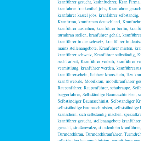
kranführer gesucht
,
krahnfuehrer
,
Kran Firma
kranfahrer frankenthal jobs
,
Kranfahrer gesuch
kranfahrer kassel jobs
,
kranfahrer selbständig
,
Kranfirma
,
kranfirmen deutschland
,
Kranfuehr
kranführer ausleihen
,
kranführer berlin
,
kranf
turmkran stellen
,
kranführer gehalt
,
kranführer
kranführer in der schweiz
,
kranführer in deuts
mainz stellenangebote
,
Kranführer mieten
,
kra
kranführer schweiz
,
Kranführer selbständig
,
Kr
sucht arbeit
,
Kranführer verleih
,
kranführer ve
vermittlung
,
kranführer werden
,
kranführeraus
kranführerschein
,
liebherr kranschein
,
lkw kra
kran@web.de
,
Mobilkran
,
mobilkranfahrer ge
Raupenfahrer
,
Raupenführer
,
schubraupe
,
Seil
baggerfahrer
,
Selbständige Baumaschinisten
,
s
Selbständiger Baumaschinist
,
Selbständiger Kr
selbstständige baumaschinisten
,
selbstständige 
kranschein
,
sich selbständig machen
,
spezialkr
kranführer gesucht
,
stellenangebote kranführe
gesucht
,
straßenwalze
,
stundenlohn kranführer
Turmdrehkran
,
Turmdrehkranfahrer
,
Turmdreh
selbständige baumaschinisten
,
vermittlung von