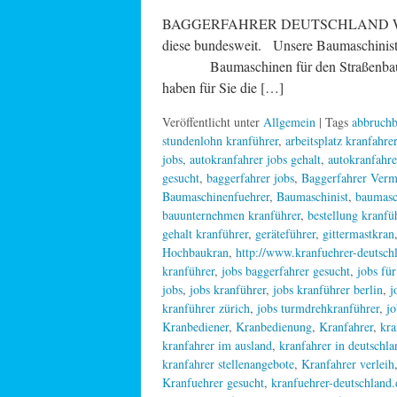
BAGGERFAHRER DEUTSCHLAND Wenn Sie se
diese bundesweit. Unsere Baumasc
Baumaschinen für den Straßenbau – K
haben für Sie die […]
Veröffentlicht unter
Allgemein
| Tags
abbruchb
stundenlohn kranführer
,
arbeitsplatz kranfahrer
jobs
,
autokranfahrer jobs gehalt
,
autokranfahre
gesucht
,
baggerfahrer jobs
,
Baggerfahrer Verm
Baumaschinenfuehrer
,
Baumaschinist
,
baumasc
bauunternehmen kranführer
,
bestellung kranfü
gehalt kranführer
,
geräteführer
,
gittermastkran
Hochbaukran
,
http://www.kranfuehrer-deutschl
kranführer
,
jobs baggerfahrer gesucht
,
jobs fü
jobs
,
jobs kranführer
,
jobs kranführer berlin
,
j
kranführer zürich
,
jobs turmdrehkranführer
,
jo
Kranbediener
,
Kranbedienung
,
Kranfahrer
,
kra
kranfahrer im ausland
,
kranfahrer in deutschla
kranfahrer stellenangebote
,
Kranfahrer verleih
Kranfuehrer gesucht
,
kranfuehrer-deutschland.