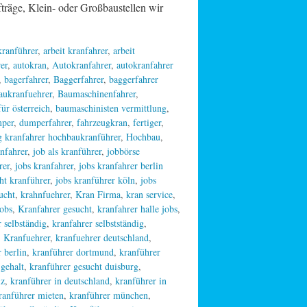
, Klein- oder Großbaustellen wir
 kranführer
,
arbeit kranfahrer
,
arbeit
er
,
autokran
,
Autokranfahrer
,
autokranfahrer
,
bagerfahrer
,
Baggerfahrer
,
baggerfahrer
aukranfuehrer
,
Baumaschinenfahrer
,
ür österreich
,
baumaschinisten vermittlung
,
per
,
dumperfahrer
,
fahrzeugkran
,
fertiger
,
 kranfahrer hochbaukranführer
,
Hochbau
,
anfahrer
,
job als kranführer
,
jobbörse
rer
,
jobs kranfahrer
,
jobs kranfahrer berlin
ht kranführer
,
jobs kranführer köln
,
jobs
ucht
,
krahnfuehrer
,
Kran Firma
,
kran service
,
jobs
,
Kranfahrer gesucht
,
kranfahrer halle jobs
,
 selbständig
,
kranfahrer selbstständig
,
,
Kranfuehrer
,
kranfuehrer deutschland
,
 berlin
,
kranführer dortmund
,
kranführer
 gehalt
,
kranführer gesucht duisburg
,
iz
,
kranführer in deutschland
,
kranführer in
ranführer mieten
,
kranführer münchen
,