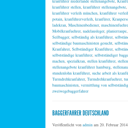
kranführer niederlande stellenangebote
,
Kranfü
kranführer stellen
,
kranführer stellenangebote
kranführer verleih münchen
,
kranführer verlei
potain
,
kranführerverleih
,
kranfürer
,
Kranpers
ladekran
,
Maschinenbediener
,
maschinenfuehre
Mobilkranfuehrer
,
nadelausleger
,
planierraupe
Seilbagger
,
selbständig als kranführer
,
selbstän
selbständige baumaschinisten gesucht
,
selbstän
Kranfahrer
,
Selbständiger Kranführer
,
selbstä
selbstständige kranführer
,
selbstständiger bagg
machen
,
spezialkran
,
stellen kranführer
,
stelle
stellenangebote kranführer hamburg
,
stellenan
stundenlohn kranführer
,
suche arbeit als kranf
Turmdrehkranfahrer
,
Turmdrehkranfuehrer
,
tu
baumaschinisten
,
vermittlung von selbstständi
zweiwegebaggerfahrer
BAGGERFAHRER DEUTSCHLAND
Veröffentlicht von
admin
am
20. Februar 2014