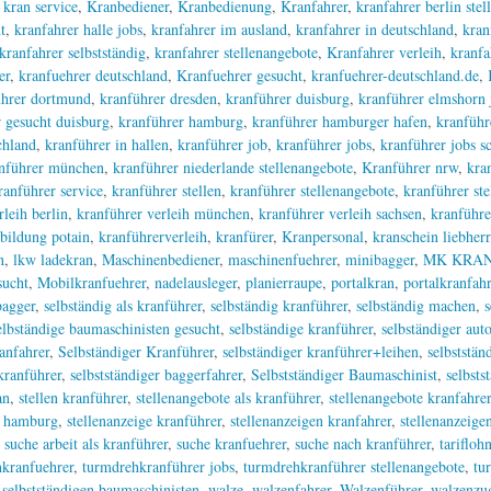
,
kran service
,
Kranbediener
,
Kranbedienung
,
Kranfahrer
,
kranfahrer berlin ste
t
,
kranfahrer halle jobs
,
kranfahrer im ausland
,
kranfahrer in deutschland
,
kran
kranfahrer selbstständig
,
kranfahrer stellenangebote
,
Kranfahrer verleih
,
kranfa
er
,
kranfuehrer deutschland
,
Kranfuehrer gesucht
,
kranfuehrer-deutschland.de
,
ührer dortmund
,
kranführer dresden
,
kranführer duisburg
,
kranführer elmshorn 
 gesucht duisburg
,
kranführer hamburg
,
kranführer hamburger hafen
,
kranführ
chland
,
kranführer in hallen
,
kranführer job
,
kranführer jobs
,
kranführer jobs s
nführer münchen
,
kranführer niederlande stellenangebote
,
Kranführer nrw
,
kra
anführer service
,
kranführer stellen
,
kranführer stellenangebote
,
kranführer st
rleih berlin
,
kranführer verleih münchen
,
kranführer verleih sachsen
,
kranführe
bildung potain
,
kranführerverleih
,
kranfürer
,
Kranpersonal
,
kranschein liebherr
n
,
lkw ladekran
,
Maschinenbediener
,
maschinenfuehrer
,
minibagger
,
MK KRA
sucht
,
Mobilkranfuehrer
,
nadelausleger
,
planierraupe
,
portalkran
,
portalkranfahr
bagger
,
selbständig als kranführer
,
selbständig kranführer
,
selbständig machen
,
s
elbständige baumaschinisten gesucht
,
selbständige kranführer
,
selbständiger aut
anfahrer
,
Selbständiger Kranführer
,
selbständiger kranführer+leihen
,
selbststän
kranführer
,
selbstständiger baggerfahrer
,
Selbstständiger Baumaschinist
,
selbsts
an
,
stellen kranführer
,
stellenangebote als kranführer
,
stellenangebote kranfahrer
r hamburg
,
stellenanzeige kranführer
,
stellenanzeigen kranfahrer
,
stellenanzeige
,
suche arbeit als kranführer
,
suche kranfuehrer
,
suche nach kranführer
,
tarifloh
kranfuehrer
,
turmdrehkranführer jobs
,
turmdrehkranführer stellenangebote
,
tu
 selbstständigen baumaschinisten
,
walze
,
walzenfahrer
,
Walzenführer
,
walzenzu