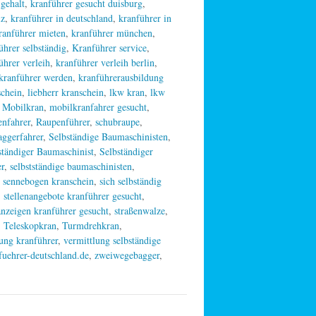
 gehalt
,
kranführer gesucht duisburg
,
iz
,
kranführer in deutschland
,
kranführer in
ranführer mieten
,
kranführer münchen
,
ührer selbständig
,
Kranführer service
,
ührer verleih
,
kranführer verleih berlin
,
kranführer werden
,
kranführerausbildung
schein
,
liebherr kranschein
,
lkw kran
,
lkw
,
Mobilkran
,
mobilkranfahrer gesucht
,
nfahrer
,
Raupenführer
,
schubraupe
,
aggerfahrer
,
Selbständige Baumaschinisten
,
ständiger Baumaschinist
,
Selbständiger
er
,
selbstständige baumaschinisten
,
,
sennebogen kranschein
,
sich selbständig
,
stellenangebote kranführer gesucht
,
anzeigen kranführer gesucht
,
straßenwalze
,
,
Teleskopkran
,
Turmdrehkran
,
ung kranführer
,
vermittlung selbständige
uehrer-deutschland.de
,
zweiwegebagger
,