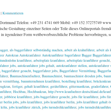
|
Kommentieren
Dortmund Telefon: +49 231 4741 669 Mobil: +49 152 37275749 www.k
ische Gestaltung einzelner Seiten oder Teile dieses Onlineportals fremd
in irgendeiner Form wettbewerbsrechtliche Probleme hervorbringen, so
agger
,
als baggerfahrer selbstständig machen
,
arbeit als krahnführer
,
arbeit als
rer Autokran Autokranfahrer Autokranführer bagerfahrer Bagger Baggerfahrer
 stundenlohn kranführer
,
arbeitsplatz kranfahrer
,
arbeitsplatz kranführer gesucht
fahrer jobs
,
autokranfahrer jobs gehalt
,
autokranfahrer stellen
,
autokranfahrer 
,
baggerfahrer gesucht
,
baggerfahrer jobs
,
Baggerfahrer Vermittlung
,
Baggerfu
fahrer
,
Baumaschinenfuehrer
,
Baumaschinist
,
baumaschinist dresden jobs
,
baum
n vermittlung
,
bauunternehmen kranführer
,
bestellung kranführer
,
brückenkran
eugkran
,
fertiger
,
gehalt kranführer
,
geräteführer
,
gittermastkran
,
graderfahrer
,
anführer
,
Hochbau
,
Hochbaukran
,
http://www.kranfuehrer-deutschland.de/kranf
er
,
jobbörse kranführer
,
jobs baggerfahrer gesucht
,
jobs für kranführer
,
jobs fü
er berlin jobs
,
jobs kranführer
,
jobs kranführer berlin
,
jobs kranführer gehalt ö
 köln
,
jobs kranführer zürich
,
jobs turmdrehkranführer
,
jobs turmdrehkranführe