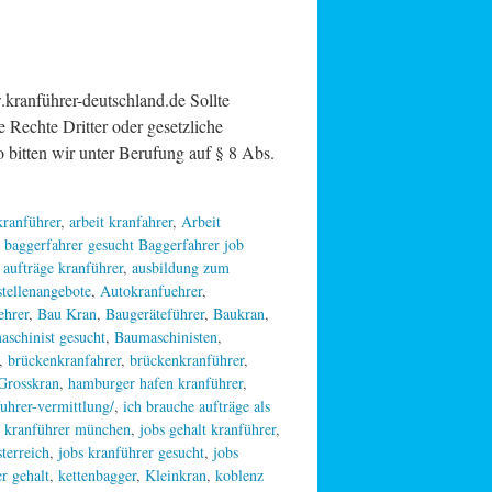
ranführer-deutschland.de Sollte
e Rechte Dritter oder gesetzliche
 bitten wir unter Berufung auf § 8 Abs.
 kranführer
,
arbeit kranfahrer
,
Arbeit
 baggerfahrer gesucht Baggerfahrer job
,
aufträge kranführer
,
ausbildung zum
stellenangebote
,
Autokranfuehrer
,
ehrer
,
Bau Kran
,
Baugeräteführer
,
Baukran
,
aschinist gesucht
,
Baumaschinisten
,
,
brückenkranfahrer
,
brückenkranführer
,
Grosskran
,
hamburger hafen kranführer
,
uhrer-vermittlung/
,
ich brauche aufträge als
r kranführer münchen
,
jobs gehalt kranführer
,
sterreich
,
jobs kranführer gesucht
,
jobs
r gehalt
,
kettenbagger
,
Kleinkran
,
koblenz