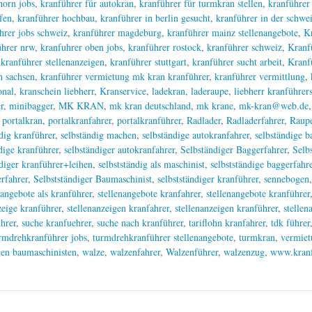
horn jobs
,
kranführer für autokran
,
kranführer für turmkran stellen
,
kranführer
fen
,
kranführer hochbau
,
kranführer in berlin gesucht
,
kranführer in der schwe
hrer jobs schweiz
,
kranführer magdeburg
,
kranführer mainz stellenangebote
,
K
hrer nrw
,
kranfuhrer oben jobs
,
kranführer rostock
,
kranführer schweiz
,
Kranf
,
kranführer stellenanzeigen
,
kranführer stuttgart
,
kranführer sucht arbeit
,
Kranf
h sachsen
,
kranführer vermietung mk kran kranführer
,
kranführer vermittlung
,
onal
,
kranschein liebherr
,
Kranservice
,
ladekran
,
laderaupe
,
liebherr kranführer
r
,
minibagger
,
MK KRAN
,
mk kran deutschland
,
mk krane
,
mk-kran@web.de
,
portalkran
,
portalkranfahrer
,
portalkranführer
,
Radlader
,
Radladerfahrer
,
Raupe
dig kranführer
,
selbständig machen
,
selbständige autokranfahrer
,
selbständige b
dige kranführer
,
selbständiger autokranfahrer
,
Selbständiger Baggerfahrer
,
Selb
ndiger kranführer+leihen
,
selbstständig als maschinist
,
selbstständige baggerfahr
erfahrer
,
Selbstständiger Baumaschinist
,
selbstständiger kranführer
,
sennebogen
nangebote als kranführer
,
stellenangebote kranfahrer
,
stellenangebote kranführer
zeige kranführer
,
stellenanzeigen kranfahrer
,
stellenanzeigen kranführer
,
stellen
ührer
,
suche kranfuehrer
,
suche nach kranführer
,
tariflohn kranfahrer
,
tdk führer
rmdrehkranführer jobs
,
turmdrehkranführer stellenangebote
,
turmkran
,
vermiet
gen baumaschinisten
,
walze
,
walzenfahrer
,
Walzenführer
,
walzenzug
,
www.kranf