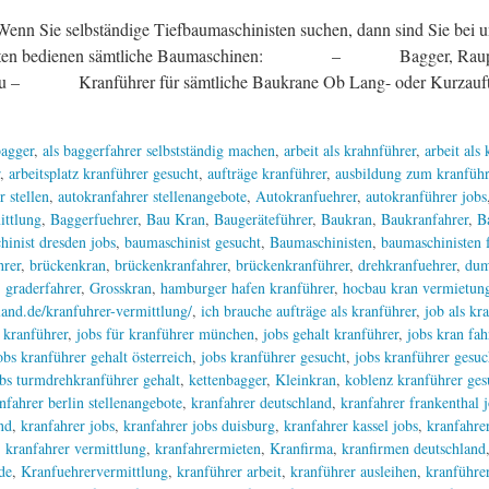
lbständige Tiefbaumaschinisten suchen, dann sind Sie bei uns ge
hinisten bedienen sämtliche Baumaschinen: – Bagger, Ra
ranführer für sämtliche Baukrane Ob Lang- oder Kurzaufträge
agger
,
als baggerfahrer selbstständig machen
,
arbeit als krahnführer
,
arbeit als
,
arbeitsplatz kranführer gesucht
,
aufträge kranführer
,
ausbildung zum kranführ
r stellen
,
autokranfahrer stellenangebote
,
Autokranfuehrer
,
autokranführer jobs
ittlung
,
Baggerfuehrer
,
Bau Kran
,
Baugeräteführer
,
Baukran
,
Baukranfahrer
,
B
hinist dresden jobs
,
baumaschinist gesucht
,
Baumaschinisten
,
baumaschinisten f
hrer
,
brückenkran
,
brückenkranfahrer
,
brückenkranführer
,
drehkranfuehrer
,
dum
,
graderfahrer
,
Grosskran
,
hamburger hafen kranführer
,
hocbau kran vermietung
and.de/kranfuhrer-vermittlung/
,
ich brauche aufträge als kranführer
,
job als kr
r kranführer
,
jobs für kranführer münchen
,
jobs gehalt kranführer
,
jobs kran fah
obs kranführer gehalt österreich
,
jobs kranführer gesucht
,
jobs kranführer gesuc
bs turmdrehkranführer gehalt
,
kettenbagger
,
Kleinkran
,
koblenz kranführer ges
nfahrer berlin stellenangebote
,
kranfahrer deutschland
,
kranfahrer frankenthal 
nd
,
kranfahrer jobs
,
kranfahrer jobs duisburg
,
kranfahrer kassel jobs
,
kranfahrer
,
kranfahrer vermittlung
,
kranfahrermieten
,
Kranfirma
,
kranfirmen deutschland
de
,
Kranfuehrervermittlung
,
kranführer arbeit
,
kranführer ausleihen
,
kranführer