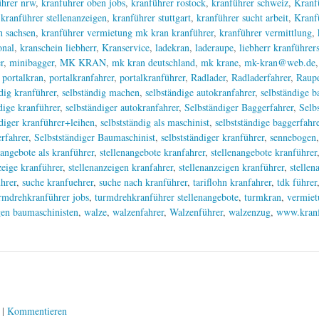
hrer nrw
,
kranfuhrer oben jobs
,
kranführer rostock
,
kranführer schweiz
,
Kranf
,
kranführer stellenanzeigen
,
kranführer stuttgart
,
kranführer sucht arbeit
,
Kranf
h sachsen
,
kranführer vermietung mk kran kranführer
,
kranführer vermittlung
,
onal
,
kranschein liebherr
,
Kranservice
,
ladekran
,
laderaupe
,
liebherr kranführer
r
,
minibagger
,
MK KRAN
,
mk kran deutschland
,
mk krane
,
mk-kran@web.de
,
portalkran
,
portalkranfahrer
,
portalkranführer
,
Radlader
,
Radladerfahrer
,
Raupe
dig kranführer
,
selbständig machen
,
selbständige autokranfahrer
,
selbständige b
dige kranführer
,
selbständiger autokranfahrer
,
Selbständiger Baggerfahrer
,
Selb
ndiger kranführer+leihen
,
selbstständig als maschinist
,
selbstständige baggerfahr
erfahrer
,
Selbstständiger Baumaschinist
,
selbstständiger kranführer
,
sennebogen
nangebote als kranführer
,
stellenangebote kranfahrer
,
stellenangebote kranführer
zeige kranführer
,
stellenanzeigen kranfahrer
,
stellenanzeigen kranführer
,
stellen
ührer
,
suche kranfuehrer
,
suche nach kranführer
,
tariflohn kranfahrer
,
tdk führer
rmdrehkranführer jobs
,
turmdrehkranführer stellenangebote
,
turmkran
,
vermiet
gen baumaschinisten
,
walze
,
walzenfahrer
,
Walzenführer
,
walzenzug
,
www.kranf
|
Kommentieren