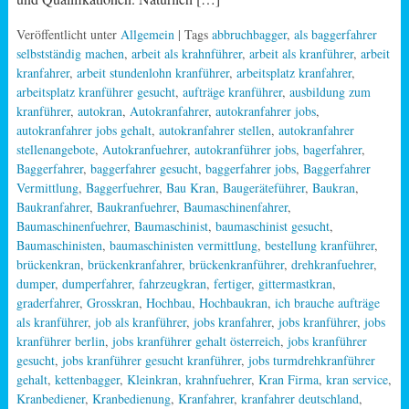
Veröffentlicht unter
Allgemein
| Tags
abbruchbagger
,
als baggerfahrer
selbstständig machen
,
arbeit als krahnführer
,
arbeit als kranführer
,
arbeit
kranfahrer
,
arbeit stundenlohn kranführer
,
arbeitsplatz kranfahrer
,
arbeitsplatz kranführer gesucht
,
aufträge kranführer
,
ausbildung zum
kranführer
,
autokran
,
Autokranfahrer
,
autokranfahrer jobs
,
autokranfahrer jobs gehalt
,
autokranfahrer stellen
,
autokranfahrer
stellenangebote
,
Autokranfuehrer
,
autokranführer jobs
,
bagerfahrer
,
Baggerfahrer
,
baggerfahrer gesucht
,
baggerfahrer jobs
,
Baggerfahrer
Vermittlung
,
Baggerfuehrer
,
Bau Kran
,
Baugeräteführer
,
Baukran
,
Baukranfahrer
,
Baukranfuehrer
,
Baumaschinenfahrer
,
Baumaschinenfuehrer
,
Baumaschinist
,
baumaschinist gesucht
,
Baumaschinisten
,
baumaschinisten vermittlung
,
bestellung kranführer
,
brückenkran
,
brückenkranfahrer
,
brückenkranführer
,
drehkranfuehrer
,
dumper
,
dumperfahrer
,
fahrzeugkran
,
fertiger
,
gittermastkran
,
graderfahrer
,
Grosskran
,
Hochbau
,
Hochbaukran
,
ich brauche aufträge
als kranführer
,
job als kranführer
,
jobs kranfahrer
,
jobs kranführer
,
jobs
kranführer berlin
,
jobs kranführer gehalt österreich
,
jobs kranführer
gesucht
,
jobs kranführer gesucht kranführer
,
jobs turmdrehkranführer
gehalt
,
kettenbagger
,
Kleinkran
,
krahnfuehrer
,
Kran Firma
,
kran service
,
Kranbediener
,
Kranbedienung
,
Kranfahrer
,
kranfahrer deutschland
,