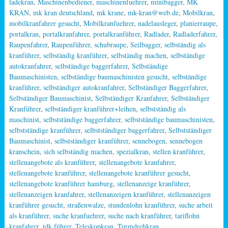
ladekran
,
Maschinenbediener
,
maschinenfuehrer
,
minibagger
,
MK
KRAN
,
mk kran deutschland
,
mk krane
,
mk-kran@web.de
,
Mobilkran
,
mobilkranfahrer gesucht
,
Mobilkranfuehrer
,
nadelausleger
,
planierraupe
,
portalkran
,
portalkranfahrer
,
portalkranführer
,
Radlader
,
Radladerfahrer
,
Raupenfahrer
,
Raupenführer
,
schubraupe
,
Seilbagger
,
selbständig als
kranführer
,
selbständig kranführer
,
selbständig machen
,
selbständige
autokranfahrer
,
selbständige baggerfahrer
,
Selbständige
Baumaschinisten
,
selbständige baumaschinisten gesucht
,
selbständige
kranführer
,
selbständiger autokranfahrer
,
Selbständiger Baggerfahrer
,
Selbständiger Baumaschinist
,
Selbständiger Kranfahrer
,
Selbständiger
Kranführer
,
selbständiger kranführer+leihen
,
selbstständig als
maschinist
,
selbstständige baggerfahrer
,
selbstständige baumaschinisten
,
selbstständige kranführer
,
selbstständiger baggerfahrer
,
Selbstständiger
Baumaschinist
,
selbstständiger kranführer
,
sennebogen
,
sennebogen
kranschein
,
sich selbständig machen
,
spezialkran
,
stellen kranführer
,
stellenangebote als kranführer
,
stellenangebote kranfahrer
,
stellenangebote kranführer
,
stellenangebote kranführer gesucht
,
stellenangebote kranführer hamburg
,
stellenanzeige kranführer
,
stellenanzeigen kranfahrer
,
stellenanzeigen kranführer
,
stellenanzeigen
kranführer gesucht
,
straßenwalze
,
stundenlohn kranführer
,
suche arbeit
als kranführer
,
suche kranfuehrer
,
suche nach kranführer
,
tariflohn
kranfahrer
,
tdk führer
,
Teleskopkran
,
Turmdrehkran
,