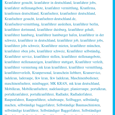
Kranfahrer gesucht
,
kranfahrer in deutschland
,
kranfahrer jobs
,
kranfahrer stellenangebote
,
kranfahrer vermittlung
,
Kranfirma
,
kranfirmen deutschland
,
Kranfuehrer
,
kranfuehrer deutschland
,
Kranfuehrer gesucht
,
kranfuehrer-deutschland.de
,
Kranfuehrervermittlung
,
kranführer ausleihen
,
kranführer berlin
,
kranführer dortmund
,
kranführer duisburg
,
kranführer gehalt
,
kranführer hamburg
,
kranführer hamburger hafen
,
kranführer in der
schweiz
,
kranführer in deutschland
,
kranführer job
,
kranführer jobs
,
kranführer jobs schweiz
,
Kranführer mieten
,
kranführer münchen
,
kranfuhrer oben jobs
,
kranführer schweiz
,
Kranführer selbständig
,
Kranführer service
,
kranführer stellen
,
kranführer stellenangebote
,
kranführer stellenanzeigen
,
kranführer stuttgart
,
Kranführer verleih
,
kranführer vermietung mk kran kranführer
,
kranführer vermittlung
,
kranführerverleih
,
Kranpersonal
,
kranschein liebherr
,
Kranservice
,
ladekran
,
laderaupe
,
lkw kran
,
lkw ladekran
,
Maschinenbediener
,
maschinenfuehrer
,
minibagger
,
MK KRAN
,
mk kran deutschland
,
Mobilkran
,
Mobilkranfuehrer
,
nadelausleger
,
planierraupe
,
portalkran
,
portalkranfahrer
,
portalkranführer
,
Radlader
,
Radladerfahrer
,
Raupenfahrer
,
Raupenführer
,
schubraupe
,
Seilbagger
,
selbständig
machen
,
selbständige baggerfahrer
,
Selbständige Baumaschinisten
,
selbständige kranführer
,
Selbständiger Baggerfahrer
,
Selbständiger