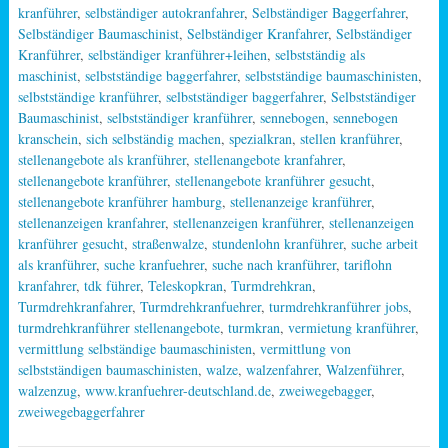
kranführer
,
selbständiger autokranfahrer
,
Selbständiger Baggerfahrer
,
Selbständiger Baumaschinist
,
Selbständiger Kranfahrer
,
Selbständiger
Kranführer
,
selbständiger kranführer+leihen
,
selbstständig als
maschinist
,
selbstständige baggerfahrer
,
selbstständige baumaschinisten
,
selbstständige kranführer
,
selbstständiger baggerfahrer
,
Selbstständiger
Baumaschinist
,
selbstständiger kranführer
,
sennebogen
,
sennebogen
kranschein
,
sich selbständig machen
,
spezialkran
,
stellen kranführer
,
stellenangebote als kranführer
,
stellenangebote kranfahrer
,
stellenangebote kranführer
,
stellenangebote kranführer gesucht
,
stellenangebote kranführer hamburg
,
stellenanzeige kranführer
,
stellenanzeigen kranfahrer
,
stellenanzeigen kranführer
,
stellenanzeigen
kranführer gesucht
,
straßenwalze
,
stundenlohn kranführer
,
suche arbeit
als kranführer
,
suche kranfuehrer
,
suche nach kranführer
,
tariflohn
kranfahrer
,
tdk führer
,
Teleskopkran
,
Turmdrehkran
,
Turmdrehkranfahrer
,
Turmdrehkranfuehrer
,
turmdrehkranführer jobs
,
turmdrehkranführer stellenangebote
,
turmkran
,
vermietung kranführer
,
vermittlung selbständige baumaschinisten
,
vermittlung von
selbstständigen baumaschinisten
,
walze
,
walzenfahrer
,
Walzenführer
,
walzenzug
,
www.kranfuehrer-deutschland.de
,
zweiwegebagger
,
zweiwegebaggerfahrer