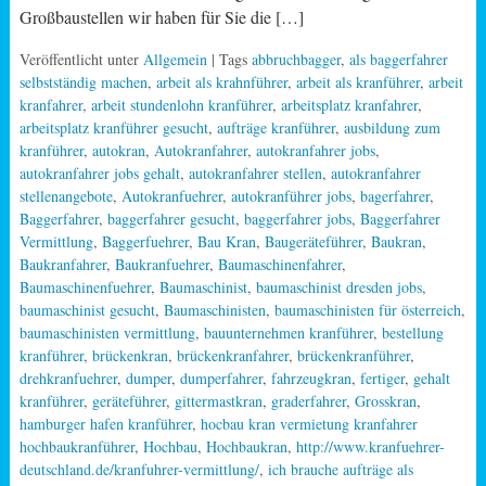
Großbaustellen wir haben für Sie die […]
Veröffentlicht unter
Allgemein
| Tags
abbruchbagger
,
als baggerfahrer
selbstständig machen
,
arbeit als krahnführer
,
arbeit als kranführer
,
arbeit
kranfahrer
,
arbeit stundenlohn kranführer
,
arbeitsplatz kranfahrer
,
arbeitsplatz kranführer gesucht
,
aufträge kranführer
,
ausbildung zum
kranführer
,
autokran
,
Autokranfahrer
,
autokranfahrer jobs
,
autokranfahrer jobs gehalt
,
autokranfahrer stellen
,
autokranfahrer
stellenangebote
,
Autokranfuehrer
,
autokranführer jobs
,
bagerfahrer
,
Baggerfahrer
,
baggerfahrer gesucht
,
baggerfahrer jobs
,
Baggerfahrer
Vermittlung
,
Baggerfuehrer
,
Bau Kran
,
Baugeräteführer
,
Baukran
,
Baukranfahrer
,
Baukranfuehrer
,
Baumaschinenfahrer
,
Baumaschinenfuehrer
,
Baumaschinist
,
baumaschinist dresden jobs
,
baumaschinist gesucht
,
Baumaschinisten
,
baumaschinisten für österreich
,
baumaschinisten vermittlung
,
bauunternehmen kranführer
,
bestellung
kranführer
,
brückenkran
,
brückenkranfahrer
,
brückenkranführer
,
drehkranfuehrer
,
dumper
,
dumperfahrer
,
fahrzeugkran
,
fertiger
,
gehalt
kranführer
,
geräteführer
,
gittermastkran
,
graderfahrer
,
Grosskran
,
hamburger hafen kranführer
,
hocbau kran vermietung kranfahrer
hochbaukranführer
,
Hochbau
,
Hochbaukran
,
http://www.kranfuehrer-
deutschland.de/kranfuhrer-vermittlung/
,
ich brauche aufträge als