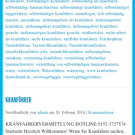
Kranfahrer
,
Selbständiger Kranführer
,
selbstständig als maschinist
,
selbstständige baumaschinisten
,
selbstständige kranführer
,
selbstständiger
baggerfahrer
,
selbstständiger kranführer
,
sennebogen
,
sich selbständig
machen
,
spezialkran
,
stellenangebote als kranführer
,
stellenangebote
kranfahrer
,
stellenangebote kranführer
,
stellenangebote kranführer
gesucht
,
stellenanzeigen kranführer gesucht
,
straßenwalze
,
suche arbeit
als kranführer
,
suche kranfuehrer
,
tariflohn kranfahrer
,
Teleskopkran
,
Turmdrehkran
,
Turmdrehkranfahrer
,
Turmdrehkranfuehrer
,
turmdrehkranführer jobs
,
turmdrehkranführer stellenangebote
,
turmkran
,
vermietung kranführer
,
vermittlung selbständige
baumaschinisten
,
vermittlung von selbstständigen baumaschinisten
,
walze
,
walzenfahrer
,
Walzenführer
,
walzenzug
,
www.kranfuehrer-
deutschland.de
,
zweiwegebagger
,
zweiwegebaggerfahrer
KRANFÜHRER
Veröffentlicht von
admin
am
20. Februar 2014
|
Kommentieren
KRANFAHRERVERMITTLUNG HOTLINE 0152 3727574
Startseite Herzlich Willkommen! Wenn Sie Kranfahrer suchen,