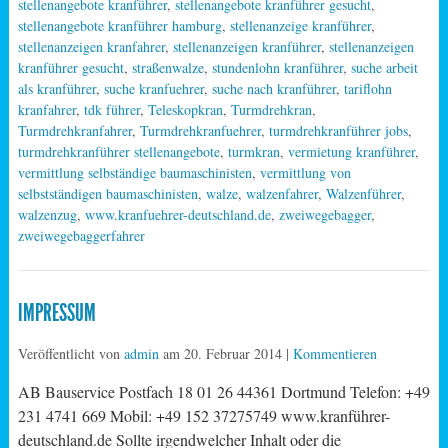
stellenangebote kranführer
,
stellenangebote kranführer gesucht
,
stellenangebote kranführer hamburg
,
stellenanzeige kranführer
,
stellenanzeigen kranfahrer
,
stellenanzeigen kranführer
,
stellenanzeigen
kranführer gesucht
,
straßenwalze
,
stundenlohn kranführer
,
suche arbeit
als kranführer
,
suche kranfuehrer
,
suche nach kranführer
,
tariflohn
kranfahrer
,
tdk führer
,
Teleskopkran
,
Turmdrehkran
,
Turmdrehkranfahrer
,
Turmdrehkranfuehrer
,
turmdrehkranführer jobs
,
turmdrehkranführer stellenangebote
,
turmkran
,
vermietung kranführer
,
vermittlung selbständige baumaschinisten
,
vermittlung von
selbstständigen baumaschinisten
,
walze
,
walzenfahrer
,
Walzenführer
,
walzenzug
,
www.kranfuehrer-deutschland.de
,
zweiwegebagger
,
zweiwegebaggerfahrer
IMPRESSUM
Veröffentlicht von
admin
am
20. Februar 2014
|
Kommentieren
AB Bauservice Postfach 18 01 26 44361 Dortmund Telefon: +49
231 4741 669 Mobil: +49 152 37275749 www.kranführer-
deutschland.de Sollte irgendwelcher Inhalt oder die