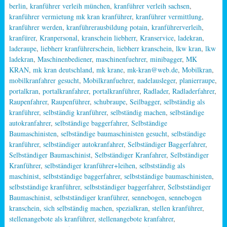
berlin
,
kranführer verleih münchen
,
kranführer verleih sachsen
,
kranführer vermietung mk kran kranführer
,
kranführer vermittlung
,
kranführer werden
,
kranführerausbildung potain
,
kranführerverleih
,
kranfürer
,
Kranpersonal
,
kranschein liebherr
,
Kranservice
,
ladekran
,
laderaupe
,
liebherr kranführerschein
,
liebherr kranschein
,
lkw kran
,
lkw
ladekran
,
Maschinenbediener
,
maschinenfuehrer
,
minibagger
,
MK
KRAN
,
mk kran deutschland
,
mk krane
,
mk-kran@web.de
,
Mobilkran
,
mobilkranfahrer gesucht
,
Mobilkranfuehrer
,
nadelausleger
,
planierraupe
,
portalkran
,
portalkranfahrer
,
portalkranführer
,
Radlader
,
Radladerfahrer
,
Raupenfahrer
,
Raupenführer
,
schubraupe
,
Seilbagger
,
selbständig als
kranführer
,
selbständig kranführer
,
selbständig machen
,
selbständige
autokranfahrer
,
selbständige baggerfahrer
,
Selbständige
Baumaschinisten
,
selbständige baumaschinisten gesucht
,
selbständige
kranführer
,
selbständiger autokranfahrer
,
Selbständiger Baggerfahrer
,
Selbständiger Baumaschinist
,
Selbständiger Kranfahrer
,
Selbständiger
Kranführer
,
selbständiger kranführer+leihen
,
selbstständig als
maschinist
,
selbstständige baggerfahrer
,
selbstständige baumaschinisten
,
selbstständige kranführer
,
selbstständiger baggerfahrer
,
Selbstständiger
Baumaschinist
,
selbstständiger kranführer
,
sennebogen
,
sennebogen
kranschein
,
sich selbständig machen
,
spezialkran
,
stellen kranführer
,
stellenangebote als kranführer
,
stellenangebote kranfahrer
,