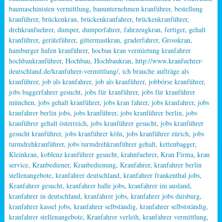
baumaschinisten vermittlung
,
bauunternehmen kranführer
,
bestellung
kranführer
,
brückenkran
,
brückenkranfahrer
,
brückenkranführer
,
drehkranfuehrer
,
dumper
,
dumperfahrer
,
fahrzeugkran
,
fertiger
,
gehalt
kranführer
,
geräteführer
,
gittermastkran
,
graderfahrer
,
Grosskran
,
hamburger hafen kranführer
,
hocbau kran vermietung kranfahrer
hochbaukranführer
,
Hochbau
,
Hochbaukran
,
http://www.kranfuehrer-
deutschland.de/kranfuhrer-vermittlung/
,
ich brauche aufträge als
kranführer
,
job als kranfahrer
,
job als kranführer
,
jobbörse kranführer
,
jobs baggerfahrer gesucht
,
jobs für kranführer
,
jobs für kranführer
münchen
,
jobs gehalt kranführer
,
jobs kran fahrer
,
jobs kranfahrer
,
jobs
kranfahrer berlin jobs
,
jobs kranführer
,
jobs kranführer berlin
,
jobs
kranführer gehalt österreich
,
jobs kranführer gesucht
,
jobs kranführer
gesucht kranführer
,
jobs kranführer köln
,
jobs kranführer zürich
,
jobs
turmdrehkranführer
,
jobs turmdrehkranführer gehalt
,
kettenbagger
,
Kleinkran
,
koblenz kranführer gesucht
,
krahnfuehrer
,
Kran Firma
,
kran
service
,
Kranbediener
,
Kranbedienung
,
Kranfahrer
,
kranfahrer berlin
stellenangebote
,
kranfahrer deutschland
,
kranfahrer frankenthal jobs
,
Kranfahrer gesucht
,
kranfahrer halle jobs
,
kranfahrer im ausland
,
kranfahrer in deutschland
,
kranfahrer jobs
,
kranfahrer jobs duisburg
,
kranfahrer kassel jobs
,
kranfahrer selbständig
,
kranfahrer selbstständig
,
kranfahrer stellenangebote
,
Kranfahrer verleih
,
kranfahrer vermittlung
,