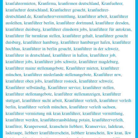
kranfahrermieten
,
Kranfirma
,
kranfirmen deutschland
,
Kranfuehrer
,
kranfuehrer deutschland
,
Kranfuehrer gesucht
,
kranfuehrer-
deutschland.de
,
Kranfuehrervermittlung
,
kranführer arbeit
,
kranführer
ausleihen
,
kranführer berlin
,
kranführer dortmund
,
kranführer dresden
,
kranführer duisburg
,
kranführer elmshorn jobs
,
kranführer für autokran
,
kranführer für turmkran stellen
,
kranführer gehalt
,
kranführer gesucht
duisburg
,
kranführer hamburg
,
kranführer hamburger hafen
,
kranführer
hochbau
,
kranführer in berlin gesucht
,
kranführer in der schweiz
,
kranführer in deutschland
,
kranführer in hallen
,
kranführer job
,
kranführer jobs
,
kranführer jobs schweiz
,
kranführer magdeburg
,
kranführer mainz stellenangebote
,
Kranführer mieten
,
kranführer
münchen
,
kranführer niederlande stellenangebote
,
Kranführer nrw
,
kranfuhrer oben jobs
,
kranführer rostock
,
kranführer schweiz
,
Kranführer selbständig
,
Kranführer service
,
kranführer stellen
,
kranführer stellenangebote
,
kranführer stellenanzeigen
,
kranführer
stuttgart
,
kranführer sucht arbeit
,
Kranführer verleih
,
kranführer verleih
berlin
,
kranführer verleih münchen
,
kranführer verleih sachsen
,
kranführer vermietung mk kran kranführer
,
kranführer vermittlung
,
kranführer werden
,
kranführerausbildung potain
,
kranführerverleih
,
kranfürer
,
Kranpersonal
,
kranschein liebherr
,
Kranservice
,
ladekran
,
laderaupe
,
liebherr kranführerschein
,
liebherr kranschein
,
lkw kran
,
lkw