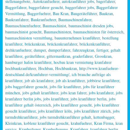
stellenangebote
,
Autokranfuehrer
,
autokranführer jobs
,
bagerfahrer
,
Baggerfahrer
,
baggerfahrer gesucht
,
baggerfahrer jobs
,
Baggerfahrer
Vermittlung
,
Baggerfuehrer
,
Bau Kran
,
Baugeräteführer
,
Baukran
,
Baukranfahrer
,
Baukranfuehrer
,
Baumaschinenfahrer
,
Baumaschinenfuehrer
,
Baumaschinist
,
baumaschinist dresden jobs
,
baumaschinist gesucht
,
Baumaschinisten
,
baumaschinisten für österreich
,
baumaschinisten vermittlung
,
bauunternehmen kranführer
,
bestellung
kranführer
,
brückenkran
,
brückenkranfahrer
,
brückenkranführer
,
drehkranfuehrer
,
dumper
,
dumperfahrer
,
fahrzeugkran
,
fertiger
,
gehalt
kranführer
,
geräteführer
,
gittermastkran
,
graderfahrer
,
Grosskran
,
hamburger hafen kranführer
,
hocbau kran vermietung kranfahrer
hochbaukranführer
,
Hochbau
,
Hochbaukran
,
http://www.kranfuehrer-
deutschland.de/kranfuhrer-vermittlung/
,
ich brauche aufträge als
kranführer
,
job als kranfahrer
,
job als kranführer
,
jobbörse kranführer
,
jobs baggerfahrer gesucht
,
jobs für kranführer
,
jobs für kranführer
münchen
,
jobs gehalt kranführer
,
jobs kran fahrer
,
jobs kranfahrer
,
jobs
kranfahrer berlin jobs
,
jobs kranführer
,
jobs kranführer berlin
,
jobs
kranführer gehalt österreich
,
jobs kranführer gesucht
,
jobs kranführer
gesucht kranführer
,
jobs kranführer köln
,
jobs kranführer zürich
,
jobs
turmdrehkranführer
,
jobs turmdrehkranführer gehalt
,
kettenbagger
,
Kleinkran
,
koblenz kranführer gesucht
,
krahnfuehrer
,
Kran Firma
,
kran
service
,
Kranbediener
,
Kranbedienung
,
Kranfahrer
,
kranfahrer berlin