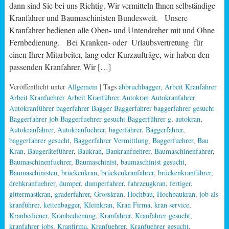
dann sind Sie bei uns Richtig. Wir vermitteln Ihnen selbständige
Kranfahrer und Baumaschinisten Bundesweit. Unsere
Kranfahrer bedienen alle Oben- und Untendreher mit und Ohne
Fernbedienung. Bei Kranken- oder Urlaubsvertretung für
einen Ihrer Mitarbeiter, lang oder Kurzaufträge, wir haben den
passenden Kranfahrer. Wir […]
Veröffentlicht unter
Allgemein
| Tags
abbruchbagger
,
Arbeit Kranfahrer
Arbeit Kranfuehrer Arbeit Kranführer Autokran Autokranfahrer
Autokranführer bagerfahrer Bagger Baggerfahrer baggerfahrer gesucht
Baggerfahrer job Baggerfuehrer gesucht Baggerführer g
,
autokran
,
Autokranfahrer
,
Autokranfuehrer
,
bagerfahrer
,
Baggerfahrer
,
baggerfahrer gesucht
,
Baggerfahrer Vermittlung
,
Baggerfuehrer
,
Bau
Kran
,
Baugeräteführer
,
Baukran
,
Baukranfuehrer
,
Baumaschinenfahrer
,
Baumaschinenfuehrer
,
Baumaschinist
,
baumaschinist gesucht
,
Baumaschinisten
,
brückenkran
,
brückenkranfahrer
,
brückenkranführer
,
drehkranfuehrer
,
dumper
,
dumperfahrer
,
fahrzeugkran
,
fertiger
,
gittermastkran
,
graderfahrer
,
Grosskran
,
Hochbau
,
Hochbaukran
,
job als
kranführer
,
kettenbagger
,
Kleinkran
,
Kran Firma
,
kran service
,
Kranbediener
,
Kranbedienung
,
Kranfahrer
,
Kranfahrer gesucht
,
kranfahrer jobs
,
Kranfirma
,
Kranfuehrer
,
Kranfuehrer gesucht
,