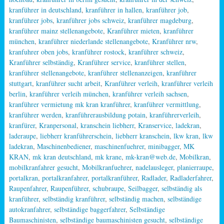
kranführer in deutschland
,
kranführer in hallen
,
kranführer job
,
kranführer jobs
,
kranführer jobs schweiz
,
kranführer magdeburg
,
kranführer mainz stellenangebote
,
Kranführer mieten
,
kranführer
münchen
,
kranführer niederlande stellenangebote
,
Kranführer nrw
,
kranfuhrer oben jobs
,
kranführer rostock
,
kranführer schweiz
,
Kranführer selbständig
,
Kranführer service
,
kranführer stellen
,
kranführer stellenangebote
,
kranführer stellenanzeigen
,
kranführer
stuttgart
,
kranführer sucht arbeit
,
Kranführer verleih
,
kranführer verleih
berlin
,
kranführer verleih münchen
,
kranführer verleih sachsen
,
kranführer vermietung mk kran kranführer
,
kranführer vermittlung
,
kranführer werden
,
kranführerausbildung potain
,
kranführerverleih
,
kranfürer
,
Kranpersonal
,
kranschein liebherr
,
Kranservice
,
ladekran
,
laderaupe
,
liebherr kranführerschein
,
liebherr kranschein
,
lkw kran
,
lkw
ladekran
,
Maschinenbediener
,
maschinenfuehrer
,
minibagger
,
MK
KRAN
,
mk kran deutschland
,
mk krane
,
mk-kran@web.de
,
Mobilkran
,
mobilkranfahrer gesucht
,
Mobilkranfuehrer
,
nadelausleger
,
planierraupe
,
portalkran
,
portalkranfahrer
,
portalkranführer
,
Radlader
,
Radladerfahrer
,
Raupenfahrer
,
Raupenführer
,
schubraupe
,
Seilbagger
,
selbständig als
kranführer
,
selbständig kranführer
,
selbständig machen
,
selbständige
autokranfahrer
,
selbständige baggerfahrer
,
Selbständige
Baumaschinisten
,
selbständige baumaschinisten gesucht
,
selbständige