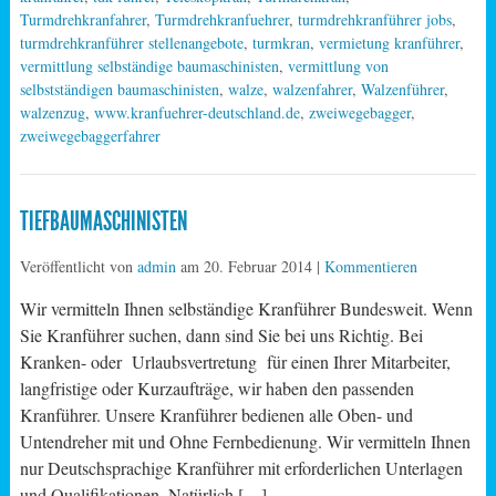
Turmdrehkranfahrer
,
Turmdrehkranfuehrer
,
turmdrehkranführer jobs
,
turmdrehkranführer stellenangebote
,
turmkran
,
vermietung kranführer
,
vermittlung selbständige baumaschinisten
,
vermittlung von
selbstständigen baumaschinisten
,
walze
,
walzenfahrer
,
Walzenführer
,
walzenzug
,
www.kranfuehrer-deutschland.de
,
zweiwegebagger
,
zweiwegebaggerfahrer
TIEFBAUMASCHINISTEN
Veröffentlicht von
admin
am
20. Februar 2014
|
Kommentieren
Wir vermitteln Ihnen selbständige Kranführer Bundesweit. Wenn
Sie Kranführer suchen, dann sind Sie bei uns Richtig. Bei
Kranken- oder Urlaubsvertretung für einen Ihrer Mitarbeiter,
langfristige oder Kurzaufträge, wir haben den passenden
Kranführer. Unsere Kranführer bedienen alle Oben- und
Untendreher mit und Ohne Fernbedienung. Wir vermitteln Ihnen
nur Deutschsprachige Kranführer mit erforderlichen Unterlagen
und Qualifikationen. Natürlich […]