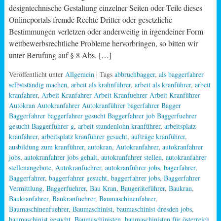
designtechnische Gestaltung einzelner Seiten oder Teile dieses
Onlineportals fremde Rechte Dritter oder gesetzliche
Bestimmungen verletzen oder anderweitig in irgendeiner Form
wettbewerbsrechtliche Probleme hervorbringen, so bitten wir
unter Berufung auf § 8 Abs. […]
Veröffentlicht unter
Allgemein
| Tags
abbruchbagger
,
als baggerfahrer
selbstständig machen
,
arbeit als krahnführer
,
arbeit als kranführer
,
arbeit
kranfahrer
,
Arbeit Kranfahrer Arbeit Kranfuehrer Arbeit Kranführer
Autokran Autokranfahrer Autokranführer bagerfahrer Bagger
Baggerfahrer baggerfahrer gesucht Baggerfahrer job Baggerfuehrer
gesucht Baggerführer g
,
arbeit stundenlohn kranführer
,
arbeitsplatz
kranfahrer
,
arbeitsplatz kranführer gesucht
,
aufträge kranführer
,
ausbildung zum kranführer
,
autokran
,
Autokranfahrer
,
autokranfahrer
jobs
,
autokranfahrer jobs gehalt
,
autokranfahrer stellen
,
autokranfahrer
stellenangebote
,
Autokranfuehrer
,
autokranführer jobs
,
bagerfahrer
,
Baggerfahrer
,
baggerfahrer gesucht
,
baggerfahrer jobs
,
Baggerfahrer
Vermittlung
,
Baggerfuehrer
,
Bau Kran
,
Baugeräteführer
,
Baukran
,
Baukranfahrer
,
Baukranfuehrer
,
Baumaschinenfahrer
,
Baumaschinenfuehrer
,
Baumaschinist
,
baumaschinist dresden jobs
,
baumaschinist gesucht
,
Baumaschinisten
,
baumaschinisten für österreich
,