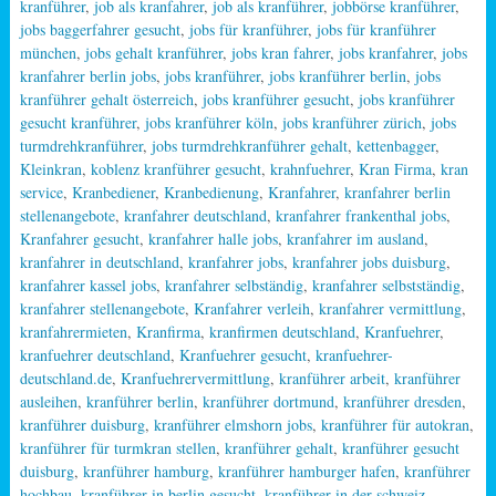
kranführer
,
job als kranfahrer
,
job als kranführer
,
jobbörse kranführer
,
jobs baggerfahrer gesucht
,
jobs für kranführer
,
jobs für kranführer
münchen
,
jobs gehalt kranführer
,
jobs kran fahrer
,
jobs kranfahrer
,
jobs
kranfahrer berlin jobs
,
jobs kranführer
,
jobs kranführer berlin
,
jobs
kranführer gehalt österreich
,
jobs kranführer gesucht
,
jobs kranführer
gesucht kranführer
,
jobs kranführer köln
,
jobs kranführer zürich
,
jobs
turmdrehkranführer
,
jobs turmdrehkranführer gehalt
,
kettenbagger
,
Kleinkran
,
koblenz kranführer gesucht
,
krahnfuehrer
,
Kran Firma
,
kran
service
,
Kranbediener
,
Kranbedienung
,
Kranfahrer
,
kranfahrer berlin
stellenangebote
,
kranfahrer deutschland
,
kranfahrer frankenthal jobs
,
Kranfahrer gesucht
,
kranfahrer halle jobs
,
kranfahrer im ausland
,
kranfahrer in deutschland
,
kranfahrer jobs
,
kranfahrer jobs duisburg
,
kranfahrer kassel jobs
,
kranfahrer selbständig
,
kranfahrer selbstständig
,
kranfahrer stellenangebote
,
Kranfahrer verleih
,
kranfahrer vermittlung
,
kranfahrermieten
,
Kranfirma
,
kranfirmen deutschland
,
Kranfuehrer
,
kranfuehrer deutschland
,
Kranfuehrer gesucht
,
kranfuehrer-
deutschland.de
,
Kranfuehrervermittlung
,
kranführer arbeit
,
kranführer
ausleihen
,
kranführer berlin
,
kranführer dortmund
,
kranführer dresden
,
kranführer duisburg
,
kranführer elmshorn jobs
,
kranführer für autokran
,
kranführer für turmkran stellen
,
kranführer gehalt
,
kranführer gesucht
duisburg
,
kranführer hamburg
,
kranführer hamburger hafen
,
kranführer
hochbau
,
kranführer in berlin gesucht
,
kranführer in der schweiz
,