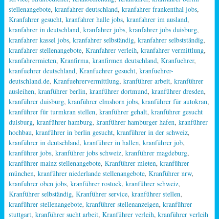
stellenangebote
,
kranfahrer deutschland
,
kranfahrer frankenthal jobs
,
Kranfahrer gesucht
,
kranfahrer halle jobs
,
kranfahrer im ausland
,
kranfahrer in deutschland
,
kranfahrer jobs
,
kranfahrer jobs duisburg
,
kranfahrer kassel jobs
,
kranfahrer selbständig
,
kranfahrer selbstständig
,
kranfahrer stellenangebote
,
Kranfahrer verleih
,
kranfahrer vermittlung
,
kranfahrermieten
,
Kranfirma
,
kranfirmen deutschland
,
Kranfuehrer
,
kranfuehrer deutschland
,
Kranfuehrer gesucht
,
kranfuehrer-
deutschland.de
,
Kranfuehrervermittlung
,
kranführer arbeit
,
kranführer
ausleihen
,
kranführer berlin
,
kranführer dortmund
,
kranführer dresden
,
kranführer duisburg
,
kranführer elmshorn jobs
,
kranführer für autokran
,
kranführer für turmkran stellen
,
kranführer gehalt
,
kranführer gesucht
duisburg
,
kranführer hamburg
,
kranführer hamburger hafen
,
kranführer
hochbau
,
kranführer in berlin gesucht
,
kranführer in der schweiz
,
kranführer in deutschland
,
kranführer in hallen
,
kranführer job
,
kranführer jobs
,
kranführer jobs schweiz
,
kranführer magdeburg
,
kranführer mainz stellenangebote
,
Kranführer mieten
,
kranführer
münchen
,
kranführer niederlande stellenangebote
,
Kranführer nrw
,
kranfuhrer oben jobs
,
kranführer rostock
,
kranführer schweiz
,
Kranführer selbständig
,
Kranführer service
,
kranführer stellen
,
kranführer stellenangebote
,
kranführer stellenanzeigen
,
kranführer
stuttgart
,
kranführer sucht arbeit
,
Kranführer verleih
,
kranführer verleih