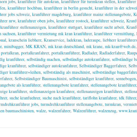
horn jobs
,
kranführer für autokran
,
kranführer für turmkran stellen
,
kranführer
fen
,
kranführer hochbau
,
kranführer in berlin gesucht
,
kranführer in der schwe
hrer jobs schweiz
,
kranführer magdeburg
,
kranführer mainz stellenangebote
,
K
hrer nrw
,
kranfuhrer oben jobs
,
kranführer rostock
,
kranführer schweiz
,
Kranf
,
kranführer stellenanzeigen
,
kranführer stuttgart
,
kranführer sucht arbeit
,
Kranf
h sachsen
,
kranführer vermietung mk kran kranführer
,
kranführer vermittlung
,
onal
,
kranschein liebherr
,
Kranservice
,
ladekran
,
laderaupe
,
liebherr kranführer
r
,
minibagger
,
MK KRAN
,
mk kran deutschland
,
mk krane
,
mk-kran@web.de
,
portalkran
,
portalkranfahrer
,
portalkranführer
,
Radlader
,
Radladerfahrer
,
Raupe
dig kranführer
,
selbständig machen
,
selbständige autokranfahrer
,
selbständige b
dige kranführer
,
selbständiger autokranfahrer
,
Selbständiger Baggerfahrer
,
Selb
ndiger kranführer+leihen
,
selbstständig als maschinist
,
selbstständige baggerfahr
erfahrer
,
Selbstständiger Baumaschinist
,
selbstständiger kranführer
,
sennebogen
nangebote als kranführer
,
stellenangebote kranfahrer
,
stellenangebote kranführer
zeige kranführer
,
stellenanzeigen kranfahrer
,
stellenanzeigen kranführer
,
stellen
ührer
,
suche kranfuehrer
,
suche nach kranführer
,
tariflohn kranfahrer
,
tdk führer
rmdrehkranführer jobs
,
turmdrehkranführer stellenangebote
,
turmkran
,
vermiet
gen baumaschinisten
,
walze
,
walzenfahrer
,
Walzenführer
,
walzenzug
,
www.kranf