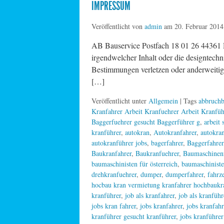
IMPRESSUM
Veröffentlicht von
admin
am
20. Februar 2014
AB Bauservice Postfach 18 01 26 44361 
irgendwelcher Inhalt oder die designtechn
Bestimmungen verletzen oder anderweitig 
[…]
Veröffentlicht unter
Allgemein
| Tags
abbruchb
Kranfahrer Arbeit Kranfuehrer Arbeit Kranfüh
Baggerfuehrer gesucht Baggerführer g
,
arbeit
kranführer
,
autokran
,
Autokranfahrer
,
autokran
autokranführer jobs
,
bagerfahrer
,
Baggerfahrer
Baukranfahrer
,
Baukranfuehrer
,
Baumaschinen
baumaschinisten für österreich
,
baumaschiniste
drehkranfuehrer
,
dumper
,
dumperfahrer
,
fahrz
hocbau kran vermietung kranfahrer hochbaukr
kranführer
,
job als kranfahrer
,
job als kranführ
jobs kran fahrer
,
jobs kranfahrer
,
jobs kranfahr
kranführer gesucht kranführer
,
jobs kranführer