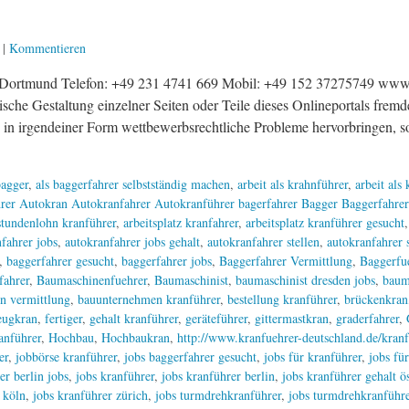
|
Kommentieren
Dortmund Telefon: +49 231 4741 669 Mobil: +49 152 37275749 www.k
ische Gestaltung einzelner Seiten oder Teile dieses Onlineportals fremd
in irgendeiner Form wettbewerbsrechtliche Probleme hervorbringen, so
agger
,
als baggerfahrer selbstständig machen
,
arbeit als krahnführer
,
arbeit als
rer Autokran Autokranfahrer Autokranführer bagerfahrer Bagger Baggerfahrer
 stundenlohn kranführer
,
arbeitsplatz kranfahrer
,
arbeitsplatz kranführer gesucht
fahrer jobs
,
autokranfahrer jobs gehalt
,
autokranfahrer stellen
,
autokranfahrer 
,
baggerfahrer gesucht
,
baggerfahrer jobs
,
Baggerfahrer Vermittlung
,
Baggerfu
fahrer
,
Baumaschinenfuehrer
,
Baumaschinist
,
baumaschinist dresden jobs
,
baum
n vermittlung
,
bauunternehmen kranführer
,
bestellung kranführer
,
brückenkran
eugkran
,
fertiger
,
gehalt kranführer
,
geräteführer
,
gittermastkran
,
graderfahrer
,
anführer
,
Hochbau
,
Hochbaukran
,
http://www.kranfuehrer-deutschland.de/kranf
er
,
jobbörse kranführer
,
jobs baggerfahrer gesucht
,
jobs für kranführer
,
jobs fü
er berlin jobs
,
jobs kranführer
,
jobs kranführer berlin
,
jobs kranführer gehalt ö
 köln
,
jobs kranführer zürich
,
jobs turmdrehkranführer
,
jobs turmdrehkranführe