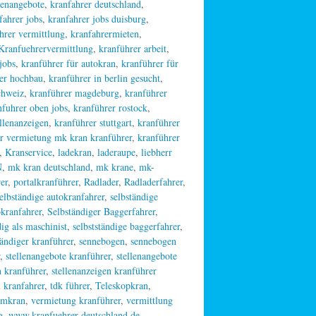
llenangebote
,
kranfahrer deutschland
,
fahrer jobs
,
kranfahrer jobs duisburg
,
hrer vermittlung
,
kranfahrermieten
,
Kranfuehrervermittlung
,
kranführer arbeit
,
jobs
,
kranführer für autokran
,
kranführer für
er hochbau
,
kranführer in berlin gesucht
,
chweiz
,
kranführer magdeburg
,
kranführer
nfuhrer oben jobs
,
kranführer rostock
,
ellenanzeigen
,
kranführer stuttgart
,
kranführer
r vermietung mk kran kranführer
,
kranführer
,
Kranservice
,
ladekran
,
laderaupe
,
liebherr
N
,
mk kran deutschland
,
mk krane
,
mk-
er
,
portalkranführer
,
Radlader
,
Radladerfahrer
,
elbständige autokranfahrer
,
selbständige
okranfahrer
,
Selbständiger Baggerfahrer
,
dig als maschinist
,
selbstständige baggerfahrer
,
tändiger kranführer
,
sennebogen
,
sennebogen
,
stellenangebote kranführer
,
stellenangebote
n kranführer
,
stellenanzeigen kranführer
n kranfahrer
,
tdk führer
,
Teleskopkran
,
rmkran
,
vermietung kranführer
,
vermittlung
g
,
www.kranfuehrer-deutschland.de
,