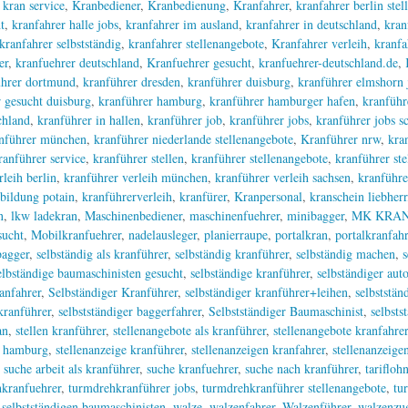
,
kran service
,
Kranbediener
,
Kranbedienung
,
Kranfahrer
,
kranfahrer berlin ste
t
,
kranfahrer halle jobs
,
kranfahrer im ausland
,
kranfahrer in deutschland
,
kran
kranfahrer selbstständig
,
kranfahrer stellenangebote
,
Kranfahrer verleih
,
kranfa
er
,
kranfuehrer deutschland
,
Kranfuehrer gesucht
,
kranfuehrer-deutschland.de
,
ührer dortmund
,
kranführer dresden
,
kranführer duisburg
,
kranführer elmshorn 
 gesucht duisburg
,
kranführer hamburg
,
kranführer hamburger hafen
,
kranführ
chland
,
kranführer in hallen
,
kranführer job
,
kranführer jobs
,
kranführer jobs s
nführer münchen
,
kranführer niederlande stellenangebote
,
Kranführer nrw
,
kra
anführer service
,
kranführer stellen
,
kranführer stellenangebote
,
kranführer st
rleih berlin
,
kranführer verleih münchen
,
kranführer verleih sachsen
,
kranführe
bildung potain
,
kranführerverleih
,
kranfürer
,
Kranpersonal
,
kranschein liebherr
n
,
lkw ladekran
,
Maschinenbediener
,
maschinenfuehrer
,
minibagger
,
MK KRA
sucht
,
Mobilkranfuehrer
,
nadelausleger
,
planierraupe
,
portalkran
,
portalkranfahr
bagger
,
selbständig als kranführer
,
selbständig kranführer
,
selbständig machen
,
s
elbständige baumaschinisten gesucht
,
selbständige kranführer
,
selbständiger aut
anfahrer
,
Selbständiger Kranführer
,
selbständiger kranführer+leihen
,
selbststän
kranführer
,
selbstständiger baggerfahrer
,
Selbstständiger Baumaschinist
,
selbsts
an
,
stellen kranführer
,
stellenangebote als kranführer
,
stellenangebote kranfahrer
r hamburg
,
stellenanzeige kranführer
,
stellenanzeigen kranfahrer
,
stellenanzeige
,
suche arbeit als kranführer
,
suche kranfuehrer
,
suche nach kranführer
,
tarifloh
kranfuehrer
,
turmdrehkranführer jobs
,
turmdrehkranführer stellenangebote
,
tu
 selbstständigen baumaschinisten
,
walze
,
walzenfahrer
,
Walzenführer
,
walzenzu