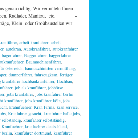
nau richtig. Wir vermitteln Ihnen
upen, Radlader, Manitou, etc. –
, Klein- oder Großbaustellen wir
 kranführer
,
arbeit kranfahrer
,
arbeit
er
,
autokran
,
Autokranfahrer
,
autokranfahrer
,
bagerfahrer
,
Baggerfahrer
,
baggerfahrer
aukranfuehrer
,
Baumaschinenfahrer
,
ür österreich
,
baumaschinisten vermittlung
,
per
,
dumperfahrer
,
fahrzeugkran
,
fertiger
,
 kranfahrer hochbaukranführer
,
Hochbau
,
anfahrer
,
job als kranführer
,
jobbörse
rer
,
jobs kranfahrer
,
jobs kranfahrer berlin
ht kranführer
,
jobs kranführer köln
,
jobs
ucht
,
krahnfuehrer
,
Kran Firma
,
kran service
,
jobs
,
Kranfahrer gesucht
,
kranfahrer halle jobs
,
 selbständig
,
kranfahrer selbstständig
,
,
Kranfuehrer
,
kranfuehrer deutschland
,
 berlin
,
kranführer dortmund
,
kranführer