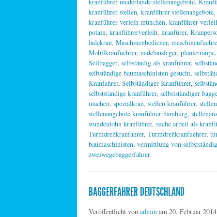
kranführer niederlande stellenangebote
,
Kranfü
kranführer stellen
,
kranführer stellenangebote
kranführer verleih münchen
,
kranführer verlei
potain
,
kranführerverleih
,
kranfürer
,
Kranpers
ladekran
,
Maschinenbediener
,
maschinenfuehre
Mobilkranfuehrer
,
nadelausleger
,
planierraupe
Seilbagger
,
selbständig als kranführer
,
selbstän
selbständige baumaschinisten gesucht
,
selbstän
Kranfahrer
,
Selbständiger Kranführer
,
selbstä
selbstständige kranführer
,
selbstständiger bagg
machen
,
spezialkran
,
stellen kranführer
,
stelle
stellenangebote kranführer hamburg
,
stellenan
stundenlohn kranführer
,
suche arbeit als kranf
Turmdrehkranfahrer
,
Turmdrehkranfuehrer
,
tu
baumaschinisten
,
vermittlung von selbstständi
zweiwegebaggerfahrer
BAGGERFAHRER DEUTSCHLAND
Veröffentlicht von
admin
am
20. Februar 2014