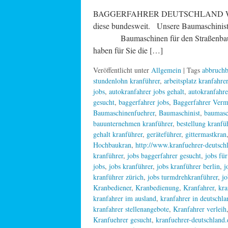
BAGGERFAHRER DEUTSCHLAND Wenn Sie se
diese bundesweit. Unsere Baumasc
Baumaschinen für den Straßenbau – K
haben für Sie die […]
Veröffentlicht unter
Allgemein
| Tags
abbruchb
stundenlohn kranführer
,
arbeitsplatz kranfahrer
jobs
,
autokranfahrer jobs gehalt
,
autokranfahre
gesucht
,
baggerfahrer jobs
,
Baggerfahrer Verm
Baumaschinenfuehrer
,
Baumaschinist
,
baumasc
bauunternehmen kranführer
,
bestellung kranfü
gehalt kranführer
,
geräteführer
,
gittermastkran
Hochbaukran
,
http://www.kranfuehrer-deutschl
kranführer
,
jobs baggerfahrer gesucht
,
jobs fü
jobs
,
jobs kranführer
,
jobs kranführer berlin
,
j
kranführer zürich
,
jobs turmdrehkranführer
,
jo
Kranbediener
,
Kranbedienung
,
Kranfahrer
,
kra
kranfahrer im ausland
,
kranfahrer in deutschla
kranfahrer stellenangebote
,
Kranfahrer verleih
Kranfuehrer gesucht
,
kranfuehrer-deutschland.