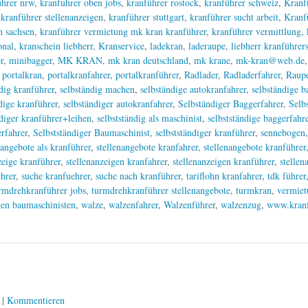
hrer nrw
,
kranfuhrer oben jobs
,
kranführer rostock
,
kranführer schweiz
,
Kranf
,
kranführer stellenanzeigen
,
kranführer stuttgart
,
kranführer sucht arbeit
,
Kranf
h sachsen
,
kranführer vermietung mk kran kranführer
,
kranführer vermittlung
,
onal
,
kranschein liebherr
,
Kranservice
,
ladekran
,
laderaupe
,
liebherr kranführer
r
,
minibagger
,
MK KRAN
,
mk kran deutschland
,
mk krane
,
mk-kran@web.de
,
portalkran
,
portalkranfahrer
,
portalkranführer
,
Radlader
,
Radladerfahrer
,
Raupe
dig kranführer
,
selbständig machen
,
selbständige autokranfahrer
,
selbständige b
dige kranführer
,
selbständiger autokranfahrer
,
Selbständiger Baggerfahrer
,
Selb
ndiger kranführer+leihen
,
selbstständig als maschinist
,
selbstständige baggerfahr
erfahrer
,
Selbstständiger Baumaschinist
,
selbstständiger kranführer
,
sennebogen
nangebote als kranführer
,
stellenangebote kranfahrer
,
stellenangebote kranführer
zeige kranführer
,
stellenanzeigen kranfahrer
,
stellenanzeigen kranführer
,
stellen
ührer
,
suche kranfuehrer
,
suche nach kranführer
,
tariflohn kranfahrer
,
tdk führer
rmdrehkranführer jobs
,
turmdrehkranführer stellenangebote
,
turmkran
,
vermiet
gen baumaschinisten
,
walze
,
walzenfahrer
,
Walzenführer
,
walzenzug
,
www.kranf
|
Kommentieren