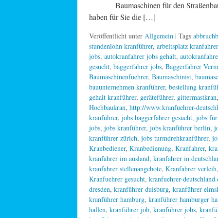
Baumaschinen für den Straßenbau. – 
haben für Sie die […]
Veröffentlicht unter
Allgemein
| Tags
abbruchb
stundenlohn kranführer
,
arbeitsplatz kranfahrer
jobs
,
autokranfahrer jobs gehalt
,
autokranfahre
gesucht
,
baggerfahrer jobs
,
Baggerfahrer Verm
Baumaschinenfuehrer
,
Baumaschinist
,
baumasc
bauunternehmen kranführer
,
bestellung kranfü
gehalt kranführer
,
geräteführer
,
gittermastkran
Hochbaukran
,
http://www.kranfuehrer-deutschl
kranführer
,
jobs baggerfahrer gesucht
,
jobs fü
jobs
,
jobs kranführer
,
jobs kranführer berlin
,
j
kranführer zürich
,
jobs turmdrehkranführer
,
jo
Kranbediener
,
Kranbedienung
,
Kranfahrer
,
kra
kranfahrer im ausland
,
kranfahrer in deutschla
kranfahrer stellenangebote
,
Kranfahrer verleih
Kranfuehrer gesucht
,
kranfuehrer-deutschland.
dresden
,
kranführer duisburg
,
kranführer elms
kranführer hamburg
,
kranführer hamburger ha
hallen
,
kranführer job
,
kranführer jobs
,
kranfü