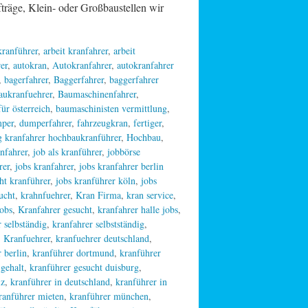
, Klein- oder Großbaustellen wir
 kranführer
,
arbeit kranfahrer
,
arbeit
er
,
autokran
,
Autokranfahrer
,
autokranfahrer
,
bagerfahrer
,
Baggerfahrer
,
baggerfahrer
aukranfuehrer
,
Baumaschinenfahrer
,
ür österreich
,
baumaschinisten vermittlung
,
per
,
dumperfahrer
,
fahrzeugkran
,
fertiger
,
 kranfahrer hochbaukranführer
,
Hochbau
,
anfahrer
,
job als kranführer
,
jobbörse
rer
,
jobs kranfahrer
,
jobs kranfahrer berlin
ht kranführer
,
jobs kranführer köln
,
jobs
ucht
,
krahnfuehrer
,
Kran Firma
,
kran service
,
jobs
,
Kranfahrer gesucht
,
kranfahrer halle jobs
,
 selbständig
,
kranfahrer selbstständig
,
,
Kranfuehrer
,
kranfuehrer deutschland
,
 berlin
,
kranführer dortmund
,
kranführer
 gehalt
,
kranführer gesucht duisburg
,
iz
,
kranführer in deutschland
,
kranführer in
ranführer mieten
,
kranführer münchen
,