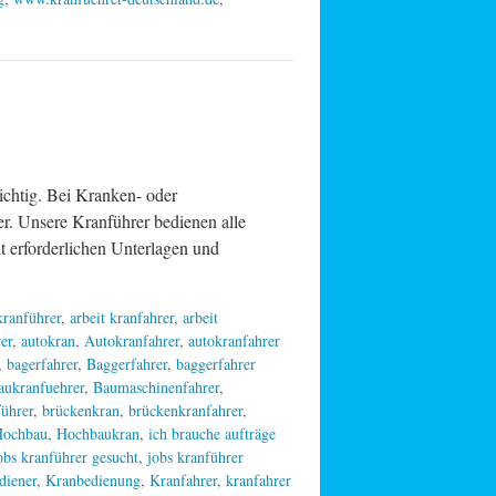
ichtig. Bei Kranken- oder
er. Unsere Kranführer bedienen alle
 erforderlichen Unterlagen und
 kranführer
,
arbeit kranfahrer
,
arbeit
er
,
autokran
,
Autokranfahrer
,
autokranfahrer
,
bagerfahrer
,
Baggerfahrer
,
baggerfahrer
aukranfuehrer
,
Baumaschinenfahrer
,
führer
,
brückenkran
,
brückenkranfahrer
,
Hochbau
,
Hochbaukran
,
ich brauche aufträge
obs kranführer gesucht
,
jobs kranführer
diener
,
Kranbedienung
,
Kranfahrer
,
kranfahrer