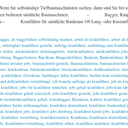
lbständige Tiefbaumaschinisten suchen, dann sind Sie bei uns ge
hinisten bedienen sämtliche Baumaschinen: – Bagger, Ra
ranführer für sämtliche Baukrane Ob Lang- oder Kurzaufträge
agger
,
als baggerfahrer selbstständig machen
,
arbeit als krahnführer
,
arbeit als
,
arbeitsplatz kranführer gesucht
,
aufträge kranführer
,
ausbildung zum kranführ
r stellen
,
autokranfahrer stellenangebote
,
Autokranfuehrer
,
autokranführer jobs
ittlung
,
Baggerfuehrer
,
Bau Kran
,
Baugeräteführer
,
Baukran
,
Baukranfahrer
,
B
hinist dresden jobs
,
baumaschinist gesucht
,
Baumaschinisten
,
baumaschinisten f
hrer
,
brückenkran
,
brückenkranfahrer
,
brückenkranführer
,
drehkranfuehrer
,
dum
,
graderfahrer
,
Grosskran
,
hamburger hafen kranführer
,
hocbau kran vermietung
and.de/kranfuhrer-vermittlung/
,
ich brauche aufträge als kranführer
,
job als kr
r kranführer
,
jobs für kranführer münchen
,
jobs gehalt kranführer
,
jobs kran fah
obs kranführer gehalt österreich
,
jobs kranführer gesucht
,
jobs kranführer gesuc
bs turmdrehkranführer gehalt
,
kettenbagger
,
Kleinkran
,
koblenz kranführer ges
nfahrer berlin stellenangebote
,
kranfahrer deutschland
,
kranfahrer frankenthal 
nd
,
kranfahrer jobs
,
kranfahrer jobs duisburg
,
kranfahrer kassel jobs
,
kranfahrer
,
kranfahrer vermittlung
,
kranfahrermieten
,
Kranfirma
,
kranfirmen deutschland
de
,
Kranfuehrervermittlung
,
kranführer arbeit
,
kranführer ausleihen
,
kranführer