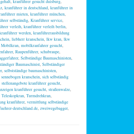
 gehalt
,
kranführer gesucht duisburg
,
iz
,
kranführer in deutschland
,
kranführer in
ranführer mieten
,
kranführer münchen
,
ührer selbständig
,
Kranführer service
,
ührer verleih
,
kranführer verleih berlin
,
kranführer werden
,
kranführerausbildung
schein
,
liebherr kranschein
,
lkw kran
,
lkw
,
Mobilkran
,
mobilkranfahrer gesucht
,
nfahrer
,
Raupenführer
,
schubraupe
,
aggerfahrer
,
Selbständige Baumaschinisten
,
ständiger Baumaschinist
,
Selbständiger
er
,
selbstständige baumaschinisten
,
,
sennebogen kranschein
,
sich selbständig
,
stellenangebote kranführer gesucht
,
anzeigen kranführer gesucht
,
straßenwalze
,
,
Teleskopkran
,
Turmdrehkran
,
ung kranführer
,
vermittlung selbständige
uehrer-deutschland.de
,
zweiwegebagger
,