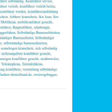
ührer selbständig
,
Kranführer service
,
ührer verleih
,
kranführer verleih berlin
,
kranführer werden
,
kranführerausbildung
schein
,
liebherr kranschein
,
lkw kran
,
lkw
,
Mobilkran
,
mobilkranfahrer gesucht
,
nfahrer
,
Raupenführer
,
schubraupe
,
aggerfahrer
,
Selbständige Baumaschinisten
,
ständiger Baumaschinist
,
Selbständiger
er
,
selbstständige baumaschinisten
,
,
sennebogen kranschein
,
sich selbständig
,
stellenangebote kranführer gesucht
,
anzeigen kranführer gesucht
,
straßenwalze
,
,
Teleskopkran
,
Turmdrehkran
,
ung kranführer
,
vermittlung selbständige
uehrer-deutschland.de
,
zweiwegebagger
,