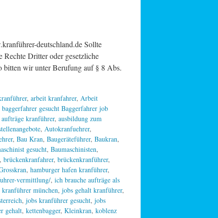
ranführer-deutschland.de Sollte
e Rechte Dritter oder gesetzliche
 bitten wir unter Berufung auf § 8 Abs.
 kranführer
,
arbeit kranfahrer
,
Arbeit
 baggerfahrer gesucht Baggerfahrer job
,
aufträge kranführer
,
ausbildung zum
stellenangebote
,
Autokranfuehrer
,
ehrer
,
Bau Kran
,
Baugeräteführer
,
Baukran
,
aschinist gesucht
,
Baumaschinisten
,
,
brückenkranfahrer
,
brückenkranführer
,
Grosskran
,
hamburger hafen kranführer
,
uhrer-vermittlung/
,
ich brauche aufträge als
r kranführer münchen
,
jobs gehalt kranführer
,
sterreich
,
jobs kranführer gesucht
,
jobs
r gehalt
,
kettenbagger
,
Kleinkran
,
koblenz