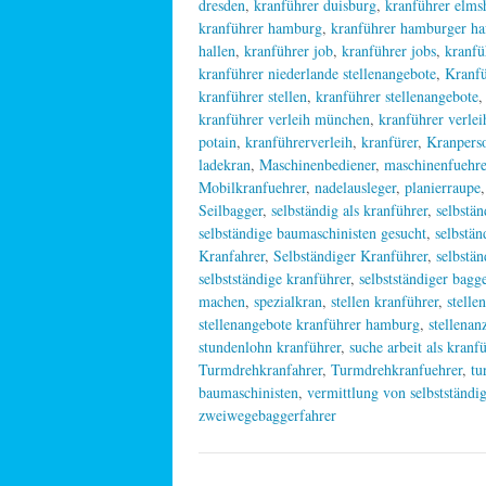
dresden
,
kranführer duisburg
,
kranführer elms
kranführer hamburg
,
kranführer hamburger ha
hallen
,
kranführer job
,
kranführer jobs
,
kranfü
kranführer niederlande stellenangebote
,
Kranfü
kranführer stellen
,
kranführer stellenangebote
kranführer verleih münchen
,
kranführer verlei
potain
,
kranführerverleih
,
kranfürer
,
Kranpers
ladekran
,
Maschinenbediener
,
maschinenfuehre
Mobilkranfuehrer
,
nadelausleger
,
planierraupe
Seilbagger
,
selbständig als kranführer
,
selbstän
selbständige baumaschinisten gesucht
,
selbstän
Kranfahrer
,
Selbständiger Kranführer
,
selbstä
selbstständige kranführer
,
selbstständiger bagg
machen
,
spezialkran
,
stellen kranführer
,
stelle
stellenangebote kranführer hamburg
,
stellenan
stundenlohn kranführer
,
suche arbeit als kranf
Turmdrehkranfahrer
,
Turmdrehkranfuehrer
,
tu
baumaschinisten
,
vermittlung von selbstständi
zweiwegebaggerfahrer