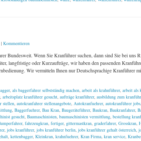
|
Kommentieren
hrer Bundesweit. Wenn Sie Kranführer suchen, dann sind Sie bei uns R
iter, langfristige oder Kurzaufträge, wir haben den passenden Kranführ
bedienung. Wir vermitteln Ihnen nur Deutschsprachige Kranführer mit
agger
,
als baggerfahrer selbstständig machen
,
arbeit als krahnführer
,
arbeit als
,
arbeitsplatz kranführer gesucht
,
aufträge kranführer
,
ausbildung zum kranführ
r stellen
,
autokranfahrer stellenangebote
,
Autokranfuehrer
,
autokranführer jobs
ittlung
,
Baggerfuehrer
,
Bau Kran
,
Baugeräteführer
,
Baukran
,
Baukranfahrer
,
B
hinist gesucht
,
Baumaschinisten
,
baumaschinisten vermittlung
,
bestellung kran
dumperfahrer
,
fahrzeugkran
,
fertiger
,
gittermastkran
,
graderfahrer
,
Grosskran
,
rer
,
jobs kranführer
,
jobs kranführer berlin
,
jobs kranführer gehalt österreich
,
j
ehalt
,
kettenbagger
,
Kleinkran
,
krahnfuehrer
,
Kran Firma
,
kran service
,
Kranbe