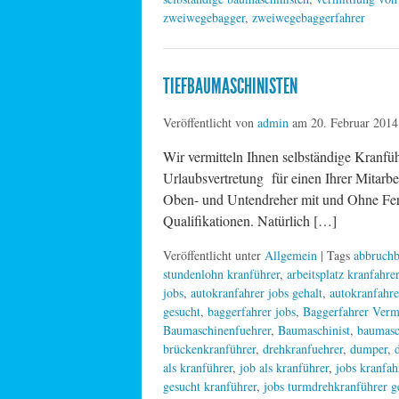
zweiwegebagger
,
zweiwegebaggerfahrer
TIEFBAUMASCHINISTEN
Veröffentlicht von
admin
am
20. Februar 2014
Wir vermitteln Ihnen selbständige Kranfü
Urlaubsvertretung für einen Ihrer Mitarbe
Oben- und Untendreher mit und Ohne Fern
Qualifikationen. Natürlich […]
Veröffentlicht unter
Allgemein
| Tags
abbruchb
stundenlohn kranführer
,
arbeitsplatz kranfahrer
jobs
,
autokranfahrer jobs gehalt
,
autokranfahre
gesucht
,
baggerfahrer jobs
,
Baggerfahrer Verm
Baumaschinenfuehrer
,
Baumaschinist
,
baumasc
brückenkranführer
,
drehkranfuehrer
,
dumper
,
als kranführer
,
job als kranführer
,
jobs kranfah
gesucht kranführer
,
jobs turmdrehkranführer g