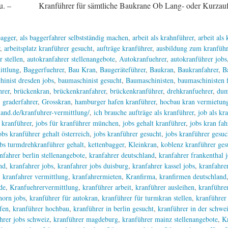
Kranführer für sämtliche Baukrane Ob Lang- oder Kurzaufträge
agger
,
als baggerfahrer selbstständig machen
,
arbeit als krahnführer
,
arbeit als
,
arbeitsplatz kranführer gesucht
,
aufträge kranführer
,
ausbildung zum kranführ
r stellen
,
autokranfahrer stellenangebote
,
Autokranfuehrer
,
autokranführer jobs
ittlung
,
Baggerfuehrer
,
Bau Kran
,
Baugeräteführer
,
Baukran
,
Baukranfahrer
,
B
hinist dresden jobs
,
baumaschinist gesucht
,
Baumaschinisten
,
baumaschinisten f
hrer
,
brückenkran
,
brückenkranfahrer
,
brückenkranführer
,
drehkranfuehrer
,
dum
,
graderfahrer
,
Grosskran
,
hamburger hafen kranführer
,
hocbau kran vermietung
and.de/kranfuhrer-vermittlung/
,
ich brauche aufträge als kranführer
,
job als kr
r kranführer
,
jobs für kranführer münchen
,
jobs gehalt kranführer
,
jobs kran fah
obs kranführer gehalt österreich
,
jobs kranführer gesucht
,
jobs kranführer gesuc
bs turmdrehkranführer gehalt
,
kettenbagger
,
Kleinkran
,
koblenz kranführer ges
nfahrer berlin stellenangebote
,
kranfahrer deutschland
,
kranfahrer frankenthal 
nd
,
kranfahrer jobs
,
kranfahrer jobs duisburg
,
kranfahrer kassel jobs
,
kranfahrer
,
kranfahrer vermittlung
,
kranfahrermieten
,
Kranfirma
,
kranfirmen deutschland
de
,
Kranfuehrervermittlung
,
kranführer arbeit
,
kranführer ausleihen
,
kranführer
horn jobs
,
kranführer für autokran
,
kranführer für turmkran stellen
,
kranführer
fen
,
kranführer hochbau
,
kranführer in berlin gesucht
,
kranführer in der schwe
hrer jobs schweiz
,
kranführer magdeburg
,
kranführer mainz stellenangebote
,
K