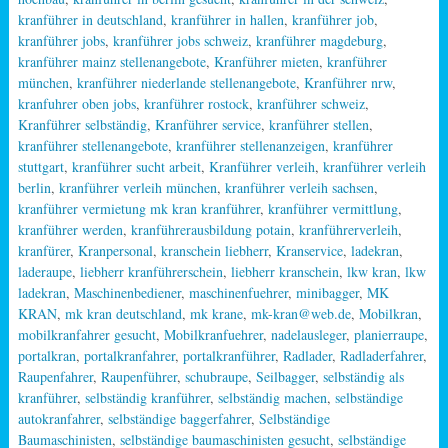
kranführer in deutschland
,
kranführer in hallen
,
kranführer job
,
kranführer jobs
,
kranführer jobs schweiz
,
kranführer magdeburg
,
kranführer mainz stellenangebote
,
Kranführer mieten
,
kranführer
münchen
,
kranführer niederlande stellenangebote
,
Kranführer nrw
,
kranfuhrer oben jobs
,
kranführer rostock
,
kranführer schweiz
,
Kranführer selbständig
,
Kranführer service
,
kranführer stellen
,
kranführer stellenangebote
,
kranführer stellenanzeigen
,
kranführer
stuttgart
,
kranführer sucht arbeit
,
Kranführer verleih
,
kranführer verleih
berlin
,
kranführer verleih münchen
,
kranführer verleih sachsen
,
kranführer vermietung mk kran kranführer
,
kranführer vermittlung
,
kranführer werden
,
kranführerausbildung potain
,
kranführerverleih
,
kranfürer
,
Kranpersonal
,
kranschein liebherr
,
Kranservice
,
ladekran
,
laderaupe
,
liebherr kranführerschein
,
liebherr kranschein
,
lkw kran
,
lkw
ladekran
,
Maschinenbediener
,
maschinenfuehrer
,
minibagger
,
MK
KRAN
,
mk kran deutschland
,
mk krane
,
mk-kran@web.de
,
Mobilkran
,
mobilkranfahrer gesucht
,
Mobilkranfuehrer
,
nadelausleger
,
planierraupe
,
portalkran
,
portalkranfahrer
,
portalkranführer
,
Radlader
,
Radladerfahrer
,
Raupenfahrer
,
Raupenführer
,
schubraupe
,
Seilbagger
,
selbständig als
kranführer
,
selbständig kranführer
,
selbständig machen
,
selbständige
autokranfahrer
,
selbständige baggerfahrer
,
Selbständige
Baumaschinisten
,
selbständige baumaschinisten gesucht
,
selbständige