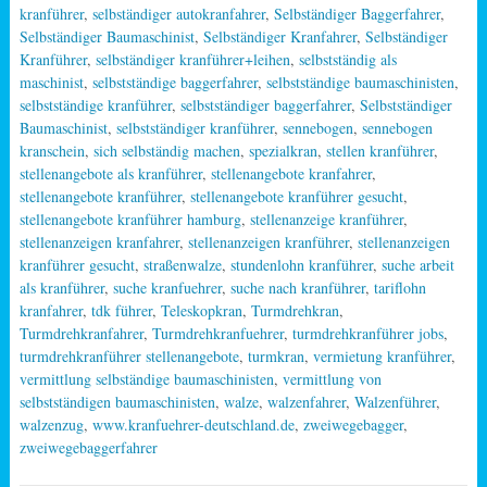
kranführer
,
selbständiger autokranfahrer
,
Selbständiger Baggerfahrer
,
Selbständiger Baumaschinist
,
Selbständiger Kranfahrer
,
Selbständiger
Kranführer
,
selbständiger kranführer+leihen
,
selbstständig als
maschinist
,
selbstständige baggerfahrer
,
selbstständige baumaschinisten
,
selbstständige kranführer
,
selbstständiger baggerfahrer
,
Selbstständiger
Baumaschinist
,
selbstständiger kranführer
,
sennebogen
,
sennebogen
kranschein
,
sich selbständig machen
,
spezialkran
,
stellen kranführer
,
stellenangebote als kranführer
,
stellenangebote kranfahrer
,
stellenangebote kranführer
,
stellenangebote kranführer gesucht
,
stellenangebote kranführer hamburg
,
stellenanzeige kranführer
,
stellenanzeigen kranfahrer
,
stellenanzeigen kranführer
,
stellenanzeigen
kranführer gesucht
,
straßenwalze
,
stundenlohn kranführer
,
suche arbeit
als kranführer
,
suche kranfuehrer
,
suche nach kranführer
,
tariflohn
kranfahrer
,
tdk führer
,
Teleskopkran
,
Turmdrehkran
,
Turmdrehkranfahrer
,
Turmdrehkranfuehrer
,
turmdrehkranführer jobs
,
turmdrehkranführer stellenangebote
,
turmkran
,
vermietung kranführer
,
vermittlung selbständige baumaschinisten
,
vermittlung von
selbstständigen baumaschinisten
,
walze
,
walzenfahrer
,
Walzenführer
,
walzenzug
,
www.kranfuehrer-deutschland.de
,
zweiwegebagger
,
zweiwegebaggerfahrer