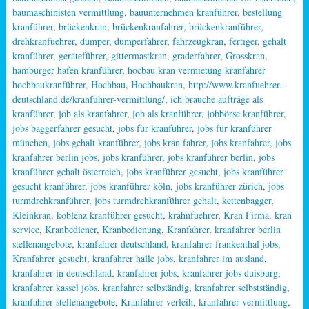
baumaschinisten vermittlung
,
bauunternehmen kranführer
,
bestellung
kranführer
,
brückenkran
,
brückenkranfahrer
,
brückenkranführer
,
drehkranfuehrer
,
dumper
,
dumperfahrer
,
fahrzeugkran
,
fertiger
,
gehalt
kranführer
,
geräteführer
,
gittermastkran
,
graderfahrer
,
Grosskran
,
hamburger hafen kranführer
,
hocbau kran vermietung kranfahrer
hochbaukranführer
,
Hochbau
,
Hochbaukran
,
http://www.kranfuehrer-
deutschland.de/kranfuhrer-vermittlung/
,
ich brauche aufträge als
kranführer
,
job als kranfahrer
,
job als kranführer
,
jobbörse kranführer
,
jobs baggerfahrer gesucht
,
jobs für kranführer
,
jobs für kranführer
münchen
,
jobs gehalt kranführer
,
jobs kran fahrer
,
jobs kranfahrer
,
jobs
kranfahrer berlin jobs
,
jobs kranführer
,
jobs kranführer berlin
,
jobs
kranführer gehalt österreich
,
jobs kranführer gesucht
,
jobs kranführer
gesucht kranführer
,
jobs kranführer köln
,
jobs kranführer zürich
,
jobs
turmdrehkranführer
,
jobs turmdrehkranführer gehalt
,
kettenbagger
,
Kleinkran
,
koblenz kranführer gesucht
,
krahnfuehrer
,
Kran Firma
,
kran
service
,
Kranbediener
,
Kranbedienung
,
Kranfahrer
,
kranfahrer berlin
stellenangebote
,
kranfahrer deutschland
,
kranfahrer frankenthal jobs
,
Kranfahrer gesucht
,
kranfahrer halle jobs
,
kranfahrer im ausland
,
kranfahrer in deutschland
,
kranfahrer jobs
,
kranfahrer jobs duisburg
,
kranfahrer kassel jobs
,
kranfahrer selbständig
,
kranfahrer selbstständig
,
kranfahrer stellenangebote
,
Kranfahrer verleih
,
kranfahrer vermittlung
,