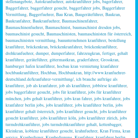
stellenangebote
,
Autokranfuehrer
,
autokranführer jobs
,
bagerfahrer
,
Baggerfahrer
,
baggerfahrer gesucht
,
baggerfahrer jobs
,
Baggerfahrer
Vermittlung
,
Baggerfuehrer
,
Bau Kran
,
Baugeräteführer
,
Baukran
,
Baukranfahrer
,
Baukranfuehrer
,
Baumaschinenfahrer
,
Baumaschinenfuehrer
,
Baumaschinist
,
baumaschinist dresden jobs
,
baumaschinist gesucht
,
Baumaschinisten
,
baumaschinisten für österreich
,
baumaschinisten vermittlung
,
bauunternehmen kranführer
,
bestellung
kranführer
,
brückenkran
,
brückenkranfahrer
,
brückenkranführer
,
drehkranfuehrer
,
dumper
,
dumperfahrer
,
fahrzeugkran
,
fertiger
,
gehalt
kranführer
,
geräteführer
,
gittermastkran
,
graderfahrer
,
Grosskran
,
hamburger hafen kranführer
,
hocbau kran vermietung kranfahrer
hochbaukranführer
,
Hochbau
,
Hochbaukran
,
http://www.kranfuehrer-
deutschland.de/kranfuhrer-vermittlung/
,
ich brauche aufträge als
kranführer
,
job als kranfahrer
,
job als kranführer
,
jobbörse kranführer
,
jobs baggerfahrer gesucht
,
jobs für kranführer
,
jobs für kranführer
münchen
,
jobs gehalt kranführer
,
jobs kran fahrer
,
jobs kranfahrer
,
jobs
kranfahrer berlin jobs
,
jobs kranführer
,
jobs kranführer berlin
,
jobs
kranführer gehalt österreich
,
jobs kranführer gesucht
,
jobs kranführer
gesucht kranführer
,
jobs kranführer köln
,
jobs kranführer zürich
,
jobs
turmdrehkranführer
,
jobs turmdrehkranführer gehalt
,
kettenbagger
,
Kleinkran
,
koblenz kranführer gesucht
,
krahnfuehrer
,
Kran Firma
,
kran
service
,
Kranbediener
,
Kranbedienung
,
Kranfahrer
,
kranfahrer berlin