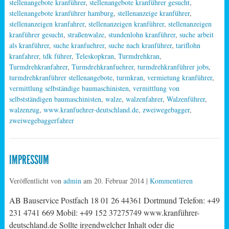
stellenangebote kranführer
,
stellenangebote kranführer gesucht
,
stellenangebote kranführer hamburg
,
stellenanzeige kranführer
,
stellenanzeigen kranfahrer
,
stellenanzeigen kranführer
,
stellenanzeigen
kranführer gesucht
,
straßenwalze
,
stundenlohn kranführer
,
suche arbeit
als kranführer
,
suche kranfuehrer
,
suche nach kranführer
,
tariflohn
kranfahrer
,
tdk führer
,
Teleskopkran
,
Turmdrehkran
,
Turmdrehkranfahrer
,
Turmdrehkranfuehrer
,
turmdrehkranführer jobs
,
turmdrehkranführer stellenangebote
,
turmkran
,
vermietung kranführer
,
vermittlung selbständige baumaschinisten
,
vermittlung von
selbstständigen baumaschinisten
,
walze
,
walzenfahrer
,
Walzenführer
,
walzenzug
,
www.kranfuehrer-deutschland.de
,
zweiwegebagger
,
zweiwegebaggerfahrer
IMPRESSUM
Veröffentlicht von
admin
am
20. Februar 2014
|
Kommentieren
AB Bauservice Postfach 18 01 26 44361 Dortmund Telefon: +49
231 4741 669 Mobil: +49 152 37275749 www.kranführer-
deutschland.de Sollte irgendwelcher Inhalt oder die