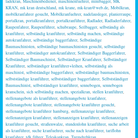
ladekran
,
Maschinenbediener
,
maschinenfuehrer
,
minibagger
,
MK
KRAN
,
mk kran deutschland
,
mk krane
,
mk-kran@web.de
,
Mobilkran
,
mobilkranfahrer gesucht
,
Mobilkranfuehrer
,
nadelausleger
,
planierraupe
,
portalkran
,
portalkranfahrer
,
portalkranführer
,
Radlader
,
Radladerfahrer
,
Raupenfahrer
,
Raupenführer
,
schubraupe
,
Seilbagger
,
selbständig als
kranführer
,
selbständig kranführer
,
selbständig machen
,
selbständige
autokranfahrer
,
selbständige baggerfahrer
,
Selbständige
Baumaschinisten
,
selbständige baumaschinisten gesucht
,
selbständige
kranführer
,
selbständiger autokranfahrer
,
Selbständiger Baggerfahrer
,
Selbständiger Baumaschinist
,
Selbständiger Kranfahrer
,
Selbständiger
Kranführer
,
selbständiger kranführer+leihen
,
selbstständig als
maschinist
,
selbstständige baggerfahrer
,
selbstständige baumaschinisten
,
selbstständige kranführer
,
selbstständiger baggerfahrer
,
Selbstständiger
Baumaschinist
,
selbstständiger kranführer
,
sennebogen
,
sennebogen
kranschein
,
sich selbständig machen
,
spezialkran
,
stellen kranführer
,
stellenangebote als kranführer
,
stellenangebote kranfahrer
,
stellenangebote kranführer
,
stellenangebote kranführer gesucht
,
stellenangebote kranführer hamburg
,
stellenanzeige kranführer
,
stellenanzeigen kranfahrer
,
stellenanzeigen kranführer
,
stellenanzeigen
kranführer gesucht
,
straßenwalze
,
stundenlohn kranführer
,
suche arbeit
als kranführer
,
suche kranfuehrer
,
suche nach kranführer
,
tariflohn
kranfahrer
,
tdk führer
,
Teleskopkran
,
Turmdrehkran
,