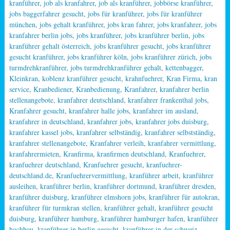
kranführer
,
job als kranfahrer
,
job als kranführer
,
jobbörse kranführer
,
jobs baggerfahrer gesucht
,
jobs für kranführer
,
jobs für kranführer
münchen
,
jobs gehalt kranführer
,
jobs kran fahrer
,
jobs kranfahrer
,
jobs
kranfahrer berlin jobs
,
jobs kranführer
,
jobs kranführer berlin
,
jobs
kranführer gehalt österreich
,
jobs kranführer gesucht
,
jobs kranführer
gesucht kranführer
,
jobs kranführer köln
,
jobs kranführer zürich
,
jobs
turmdrehkranführer
,
jobs turmdrehkranführer gehalt
,
kettenbagger
,
Kleinkran
,
koblenz kranführer gesucht
,
krahnfuehrer
,
Kran Firma
,
kran
service
,
Kranbediener
,
Kranbedienung
,
Kranfahrer
,
kranfahrer berlin
stellenangebote
,
kranfahrer deutschland
,
kranfahrer frankenthal jobs
,
Kranfahrer gesucht
,
kranfahrer halle jobs
,
kranfahrer im ausland
,
kranfahrer in deutschland
,
kranfahrer jobs
,
kranfahrer jobs duisburg
,
kranfahrer kassel jobs
,
kranfahrer selbständig
,
kranfahrer selbstständig
,
kranfahrer stellenangebote
,
Kranfahrer verleih
,
kranfahrer vermittlung
,
kranfahrermieten
,
Kranfirma
,
kranfirmen deutschland
,
Kranfuehrer
,
kranfuehrer deutschland
,
Kranfuehrer gesucht
,
kranfuehrer-
deutschland.de
,
Kranfuehrervermittlung
,
kranführer arbeit
,
kranführer
ausleihen
,
kranführer berlin
,
kranführer dortmund
,
kranführer dresden
,
kranführer duisburg
,
kranführer elmshorn jobs
,
kranführer für autokran
,
kranführer für turmkran stellen
,
kranführer gehalt
,
kranführer gesucht
duisburg
,
kranführer hamburg
,
kranführer hamburger hafen
,
kranführer
hochbau
,
kranführer in berlin gesucht
,
kranführer in der schweiz
,