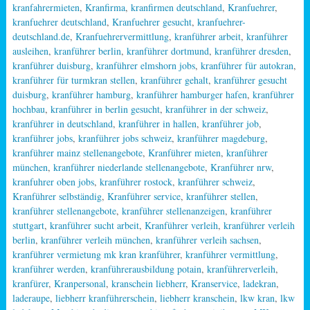
kranfahrermieten
,
Kranfirma
,
kranfirmen deutschland
,
Kranfuehrer
,
kranfuehrer deutschland
,
Kranfuehrer gesucht
,
kranfuehrer-
deutschland.de
,
Kranfuehrervermittlung
,
kranführer arbeit
,
kranführer
ausleihen
,
kranführer berlin
,
kranführer dortmund
,
kranführer dresden
,
kranführer duisburg
,
kranführer elmshorn jobs
,
kranführer für autokran
,
kranführer für turmkran stellen
,
kranführer gehalt
,
kranführer gesucht
duisburg
,
kranführer hamburg
,
kranführer hamburger hafen
,
kranführer
hochbau
,
kranführer in berlin gesucht
,
kranführer in der schweiz
,
kranführer in deutschland
,
kranführer in hallen
,
kranführer job
,
kranführer jobs
,
kranführer jobs schweiz
,
kranführer magdeburg
,
kranführer mainz stellenangebote
,
Kranführer mieten
,
kranführer
münchen
,
kranführer niederlande stellenangebote
,
Kranführer nrw
,
kranfuhrer oben jobs
,
kranführer rostock
,
kranführer schweiz
,
Kranführer selbständig
,
Kranführer service
,
kranführer stellen
,
kranführer stellenangebote
,
kranführer stellenanzeigen
,
kranführer
stuttgart
,
kranführer sucht arbeit
,
Kranführer verleih
,
kranführer verleih
berlin
,
kranführer verleih münchen
,
kranführer verleih sachsen
,
kranführer vermietung mk kran kranführer
,
kranführer vermittlung
,
kranführer werden
,
kranführerausbildung potain
,
kranführerverleih
,
kranfürer
,
Kranpersonal
,
kranschein liebherr
,
Kranservice
,
ladekran
,
laderaupe
,
liebherr kranführerschein
,
liebherr kranschein
,
lkw kran
,
lkw