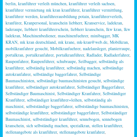
berlin
,
kranführer verleih münchen
,
kranführer verleih sachsen
,
kranführer vermietung mk kran kranführer
,
kranführer vermittlung
,
kranführer werden
,
kranführerausbildung potain
,
kranführerverleih
,
kranfürer
,
Kranpersonal
,
kranschein liebherr
,
Kranservice
,
ladekran
,
laderaupe
,
liebherr kranführerschein
,
liebherr kranschein
,
lkw kran
,
lkw
ladekran
,
Maschinenbediener
,
maschinenfuehrer
,
minibagger
,
MK
KRAN
,
mk kran deutschland
,
mk krane
,
mk-kran@web.de
,
Mobilkran
,
mobilkranfahrer gesucht
,
Mobilkranfuehrer
,
nadelausleger
,
planierraupe
,
portalkran
,
portalkranfahrer
,
portalkranführer
,
Radlader
,
Radladerfahrer
,
Raupenfahrer
,
Raupenführer
,
schubraupe
,
Seilbagger
,
selbständig als
kranführer
,
selbständig kranführer
,
selbständig machen
,
selbständige
autokranfahrer
,
selbständige baggerfahrer
,
Selbständige
Baumaschinisten
,
selbständige baumaschinisten gesucht
,
selbständige
kranführer
,
selbständiger autokranfahrer
,
Selbständiger Baggerfahrer
,
Selbständiger Baumaschinist
,
Selbständiger Kranfahrer
,
Selbständiger
Kranführer
,
selbständiger kranführer+leihen
,
selbstständig als
maschinist
,
selbstständige baggerfahrer
,
selbstständige baumaschinisten
,
selbstständige kranführer
,
selbstständiger baggerfahrer
,
Selbstständiger
Baumaschinist
,
selbstständiger kranführer
,
sennebogen
,
sennebogen
kranschein
,
sich selbständig machen
,
spezialkran
,
stellen kranführer
,
stellenangebote als kranführer
,
stellenangebote kranfahrer
,