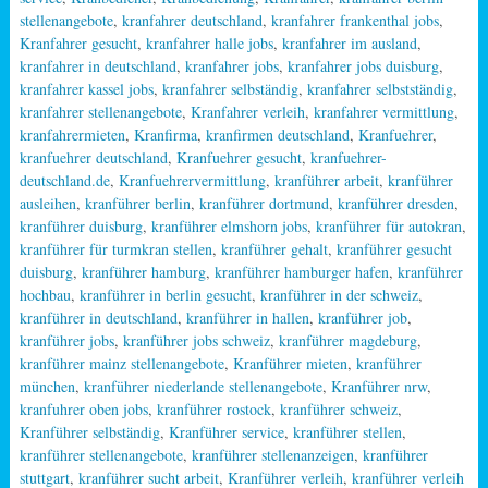
stellenangebote
,
kranfahrer deutschland
,
kranfahrer frankenthal jobs
,
Kranfahrer gesucht
,
kranfahrer halle jobs
,
kranfahrer im ausland
,
kranfahrer in deutschland
,
kranfahrer jobs
,
kranfahrer jobs duisburg
,
kranfahrer kassel jobs
,
kranfahrer selbständig
,
kranfahrer selbstständig
,
kranfahrer stellenangebote
,
Kranfahrer verleih
,
kranfahrer vermittlung
,
kranfahrermieten
,
Kranfirma
,
kranfirmen deutschland
,
Kranfuehrer
,
kranfuehrer deutschland
,
Kranfuehrer gesucht
,
kranfuehrer-
deutschland.de
,
Kranfuehrervermittlung
,
kranführer arbeit
,
kranführer
ausleihen
,
kranführer berlin
,
kranführer dortmund
,
kranführer dresden
,
kranführer duisburg
,
kranführer elmshorn jobs
,
kranführer für autokran
,
kranführer für turmkran stellen
,
kranführer gehalt
,
kranführer gesucht
duisburg
,
kranführer hamburg
,
kranführer hamburger hafen
,
kranführer
hochbau
,
kranführer in berlin gesucht
,
kranführer in der schweiz
,
kranführer in deutschland
,
kranführer in hallen
,
kranführer job
,
kranführer jobs
,
kranführer jobs schweiz
,
kranführer magdeburg
,
kranführer mainz stellenangebote
,
Kranführer mieten
,
kranführer
münchen
,
kranführer niederlande stellenangebote
,
Kranführer nrw
,
kranfuhrer oben jobs
,
kranführer rostock
,
kranführer schweiz
,
Kranführer selbständig
,
Kranführer service
,
kranführer stellen
,
kranführer stellenangebote
,
kranführer stellenanzeigen
,
kranführer
stuttgart
,
kranführer sucht arbeit
,
Kranführer verleih
,
kranführer verleih