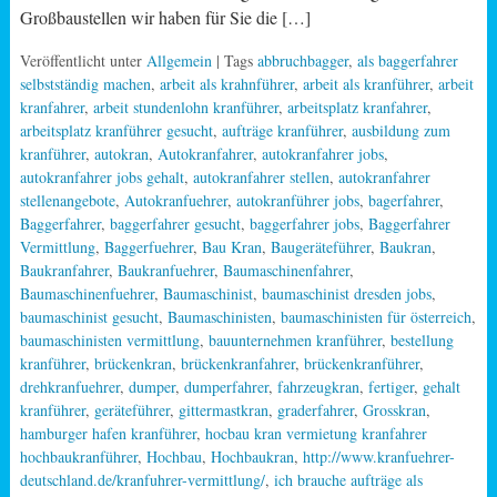
Großbaustellen wir haben für Sie die […]
Veröffentlicht unter
Allgemein
| Tags
abbruchbagger
,
als baggerfahrer
selbstständig machen
,
arbeit als krahnführer
,
arbeit als kranführer
,
arbeit
kranfahrer
,
arbeit stundenlohn kranführer
,
arbeitsplatz kranfahrer
,
arbeitsplatz kranführer gesucht
,
aufträge kranführer
,
ausbildung zum
kranführer
,
autokran
,
Autokranfahrer
,
autokranfahrer jobs
,
autokranfahrer jobs gehalt
,
autokranfahrer stellen
,
autokranfahrer
stellenangebote
,
Autokranfuehrer
,
autokranführer jobs
,
bagerfahrer
,
Baggerfahrer
,
baggerfahrer gesucht
,
baggerfahrer jobs
,
Baggerfahrer
Vermittlung
,
Baggerfuehrer
,
Bau Kran
,
Baugeräteführer
,
Baukran
,
Baukranfahrer
,
Baukranfuehrer
,
Baumaschinenfahrer
,
Baumaschinenfuehrer
,
Baumaschinist
,
baumaschinist dresden jobs
,
baumaschinist gesucht
,
Baumaschinisten
,
baumaschinisten für österreich
,
baumaschinisten vermittlung
,
bauunternehmen kranführer
,
bestellung
kranführer
,
brückenkran
,
brückenkranfahrer
,
brückenkranführer
,
drehkranfuehrer
,
dumper
,
dumperfahrer
,
fahrzeugkran
,
fertiger
,
gehalt
kranführer
,
geräteführer
,
gittermastkran
,
graderfahrer
,
Grosskran
,
hamburger hafen kranführer
,
hocbau kran vermietung kranfahrer
hochbaukranführer
,
Hochbau
,
Hochbaukran
,
http://www.kranfuehrer-
deutschland.de/kranfuhrer-vermittlung/
,
ich brauche aufträge als