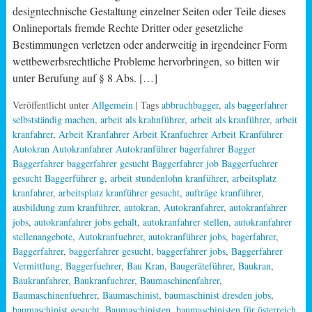
designtechnische Gestaltung einzelner Seiten oder Teile dieses
Onlineportals fremde Rechte Dritter oder gesetzliche
Bestimmungen verletzen oder anderweitig in irgendeiner Form
wettbewerbsrechtliche Probleme hervorbringen, so bitten wir
unter Berufung auf § 8 Abs. […]
Veröffentlicht unter
Allgemein
| Tags
abbruchbagger
,
als baggerfahrer
selbstständig machen
,
arbeit als krahnführer
,
arbeit als kranführer
,
arbeit
kranfahrer
,
Arbeit Kranfahrer Arbeit Kranfuehrer Arbeit Kranführer
Autokran Autokranfahrer Autokranführer bagerfahrer Bagger
Baggerfahrer baggerfahrer gesucht Baggerfahrer job Baggerfuehrer
gesucht Baggerführer g
,
arbeit stundenlohn kranführer
,
arbeitsplatz
kranfahrer
,
arbeitsplatz kranführer gesucht
,
aufträge kranführer
,
ausbildung zum kranführer
,
autokran
,
Autokranfahrer
,
autokranfahrer
jobs
,
autokranfahrer jobs gehalt
,
autokranfahrer stellen
,
autokranfahrer
stellenangebote
,
Autokranfuehrer
,
autokranführer jobs
,
bagerfahrer
,
Baggerfahrer
,
baggerfahrer gesucht
,
baggerfahrer jobs
,
Baggerfahrer
Vermittlung
,
Baggerfuehrer
,
Bau Kran
,
Baugeräteführer
,
Baukran
,
Baukranfahrer
,
Baukranfuehrer
,
Baumaschinenfahrer
,
Baumaschinenfuehrer
,
Baumaschinist
,
baumaschinist dresden jobs
,
baumaschinist gesucht
,
Baumaschinisten
,
baumaschinisten für österreich
,